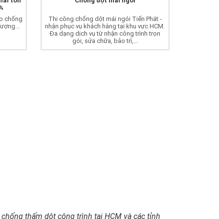
mái tôn
Chống dột mái ngói
0%
lo chống
Thi công chống dột mái ngói Tiến Phát -
tượng...
nhận phục vụ khách hàng tại khu vực HCM.
Đa dạng dịch vụ từ nhận công trình trọn
gói, sửa chữa, bảo trì,...
 chống thấm dột công trình tại HCM và các tỉnh