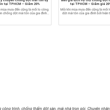
ty chuyên chống dột mái tôn uy
Báo giá dịch vụ thợ chống dột 
tín tại TPHCM – Giảm 20%
tại TPHCM – Giảm giá 2
i mùa mưa đến cũng là mối lo công
Mỗi khi mùa mưa đến cũng là mối 
ên chống dột mái tôn của gia đình...
dột mái tôn của gia đình bởi hiện 
 công trình, chống thấm dột sàn, mái nhà trọn gói. Chuyên nhận