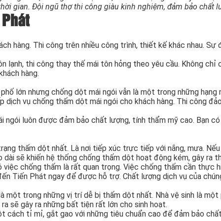
thời gian. Đội ngũ thợ thi công giàu kinh nghiệm, đảm bảo chất l
 Phát
ch hàng. Thi công trên nhiều công trình, thiết kế khác nhau. Sự
n lạnh, thi công thay thế mái tôn hỏng theo yêu cầu. Không chỉ
khách hàng.
h phố lớn nhưng chống dột mái ngói vẫn là một trong những hạn
p dịch vụ chống thấm dột mái ngói cho khách hàng. Thi công đảo 
mái ngói luôn được đảm bảo chất lượng, tính thẩm mỹ cao. Bạn có
h trạng thấm dột nhất. Là nơi tiếp xúc trực tiếp với nắng, mưa.
éo dài sẽ khiến hệ thống chống thấm dột hoạt động kém, gây ra t
đó việc chống thấm là rất quan trọng. Việc chống thấm cần thực 
ến Tiến Phát ngay để được hỗ trợ. Chất lượng dịch vụ của chúng
 một trong những vị trí dễ bị thấm dột nhất. Nhà vệ sinh là một
ra sẽ gây ra những bất tiện rất lớn cho sinh hoạt.
t cách tỉ mỉ, gắt gao với những tiêu chuẩn cao để đảm bảo chất