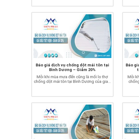
Báo giá dịch vụ chống dột mái tôn tại
Báo gi
Bình Dương – Giảm 20%
t
Mỗi khi mùa mưa đến cũng là mối lo thợ
Mỗi kh
chống dột mái tôn tại Bình Dương của gia...
chống 