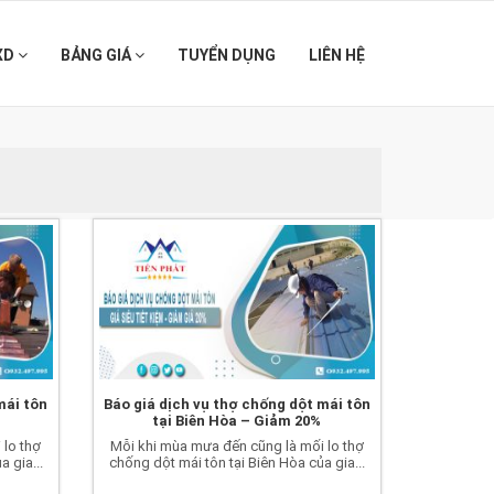
XD
BẢNG GIÁ
TUYỂN DỤNG
LIÊN HỆ
mái tôn
Báo giá dịch vụ thợ chống dột mái tôn
%
tại Biên Hòa – Giảm 20%
 lo thợ
Mỗi khi mùa mưa đến cũng là mối lo thợ
 gia...
chống dột mái tôn tại Biên Hòa của gia...