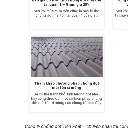
Báo giá dịch vụ thợ chống dột mái tôn
Công 
tại quận 1 – Giảm giá 20%
Mỗi khi mùa mưa đến cũng là mối lo thợ
Mỗi kh
chống dột mái tôn tại quận 1 của gia...
ty chuy
Tham khảo phương pháp chống dột
mái tôn xi măng
Để có thể tránh khỏi tình huống dột nhà ,
hãy cùng theo dõi một số biện pháp chống
dột mái tôn xi măng của chúng tôi sau đây.
Công ty chống dột Tiến Phát – chuyên nhận thi công