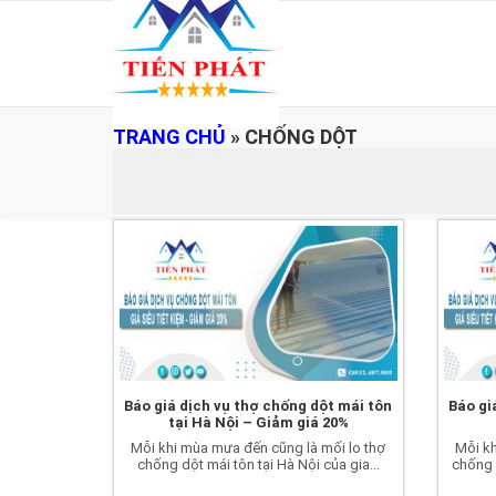
TRANG CHỦ
»
CHỐNG DỘT
Báo giá dịch vụ thợ chống dột mái tôn
Báo gi
tại Hà Nội – Giảm giá 20%
Mỗi khi mùa mưa đến cũng là mối lo thợ
Mỗi kh
chống dột mái tôn tại Hà Nội của gia...
chống 