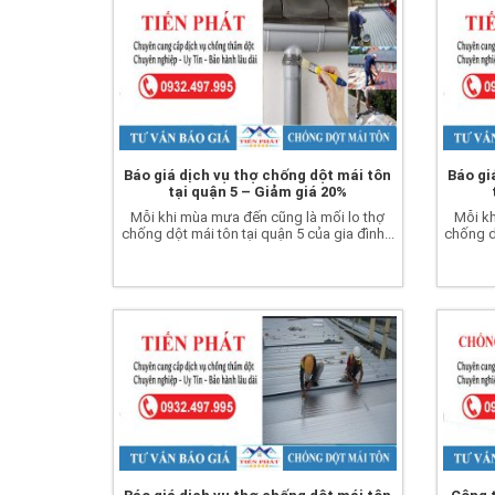
Báo giá dịch vụ thợ chống dột mái tôn
Báo gi
tại quận 5 – Giảm giá 20%
Mỗi khi mùa mưa đến cũng là mối lo thợ
Mỗi kh
chống dột mái tôn tại quận 5 của gia đình...
chống dộ