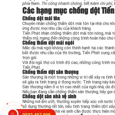
phía Nam. Thi công nhanh chóng, tiết kiệm chi phí, 
Các hạng mục chống dột Tiến
Chống dột mái tôn
Chuyên nhận chống thấm dột mái tôn tại nhà cho khá
ứng được mọi nhu cầu của khách hàng.
Tiến Phát nhận chống thấm dột mái tôn nóng, mái tô
thẩm mỹ, mang đến những công trình hoàn hảo cho 
Chống thấm dột mái ngói
Mặc dù mái ngói không còn thình hạnh tại các thàn
bắt được nhu cầu của thị trường, Tiến Phát cung cấ
trọn gói.
Với đội ngũ thợ có trình độ cao, những công trình 
Tiến Phát.
Chống thấm dột sân thượng
Sân thượng là một trong những vị trí dễ xảy ra tìn
sẽ gây ra tình trạng ứ đọng nước. Tình trạng này k
Sân thượng nằm ở vị trí cao nhất của ngôi nhà, do 
Nếu bạn đang cần chống thấm sân thượng, hãy gọi đ
Chống dột sàn nhà vệ sinh
Những nơi ẩm ướt, thường xuyên tiếp xúc với nước là
sử dụng thường rất lớn, nếu tình trạng thấm dột xảy 
Việc chống thấm nhà vệ sinh cần được thực hiện mộ
0932.497.995