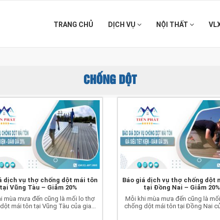
TRANG CHỦ
DỊCH VỤ
NỘI THẤT
VL
CHỐNG DỘT
á dịch vụ thợ chống dột mái tôn
Báo giá dịch vụ thợ chống dột 
tại Vũng Tàu – Giảm 20%
tại Đồng Nai – Giảm 20
i mùa mưa đến cũng là mối lo thợ
Mỗi khi mùa mưa đến cũng là mối
dột mái tôn tại Vũng Tàu của gia...
chống dột mái tôn tại Đồng Nai của