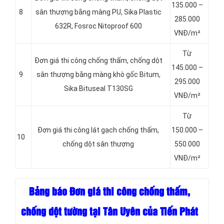
135.000 –
8
sân thượng bằng màng PU, Sika Plastic
285.000
632R, Fosroc Nitoproof 600
VNĐ/m²
Từ
Đơn giá thi công chống thấm, chống dột
145.000 –
9
sân thượng bằng màng khò gốc Bitum,
295.000
Sika Bituseal T130SG
VNĐ/m²
Từ
Đơn giá thi công lát gạch chống thấm,
150.000 –
10
chống dột sân thượng
550.000
VNĐ/m²
Bảng báo Đơn giá thi công chống thấm,
chống dột tường tại Tân Uyên của Tiến Phát