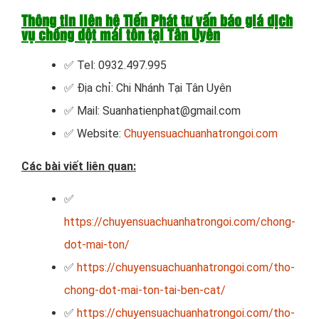
Thông tin liên hệ Tiến Phát tư vấn báo giá dịch
vụ chống dột mái tôn tại Tân Uyên
✅ Tel: 0932.497.995
✅ Địa chỉ: Chi Nhánh Tại Tân Uyên
✅ Mail: Suanhatienphat@gmail.com
✅ Website:
Chuyensuachuanhatrongoi.com
Các bài viết liên quan:
✅
https://chuyensuachuanhatrongoi.com/chong-
dot-mai-ton/
✅
https://chuyensuachuanhatrongoi.com/tho-
chong-dot-mai-ton-tai-ben-cat/
✅
https://chuyensuachuanhatrongoi.com/tho-