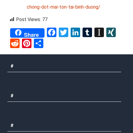
chong-dot-mai-ton-tai-binh-duong/
Post Views:
77
Facebook
Twitter
LinkedIn
Tumblr
Instap
XIN
Share
Reddit
Pinterest
Share
#
#
#