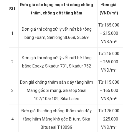
Đơn giá các hạng
mục thi công chống
Đơn giá
Stt
thấm, chống dột tầng hầm
(VNĐ/m²)
Từ 165.000
Đơn giá thi công xử lý vết nứt bê tông
1
– 215.000
bằng Foam, Senlong SL668, SL669
VNĐ/m²
Từ 215.000
Đơn giá thi công xử lý vết nứt bê tông
2
– 265.000
bằng Epoxy, Sikadur 731, Sikadur 752
VNĐ/m²
Đơn giá chống thấm sàn đáy tầng hầm
Từ 115.000
3
Màng gốc xi măng, Sikatop Seal
– 165.000
107/105/109, Sika Lalex
VNĐ/m²
Đơn giá thi công chống thấm sàn đáy
Từ 175.000
4
tầng hầm Màng khò gốc Bitum, Sika
– 225.000
Bituseal T130SG
VNĐ/m²