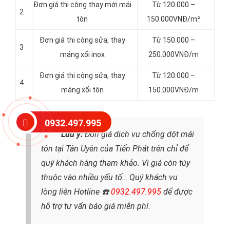
Đơn giá thi công thay mới mái
Từ 120.000 –
2
tôn
150.000VNĐ/m²
Đơn giá thi công sửa, thay
Từ 150.000 –
3
máng xối inox
250.000VNĐ/m
Đơn giá thi công sửa, thay
Từ 120.000 –
4
máng xối tôn
150.000VNĐ/m
0932.497.995
Lưu ý:
Đơn
giá dịch vụ chống dột mái
tôn tại Tân Uyên của Tiến Phát trên chỉ để
quý khách hàng tham khảo. Vì giá còn tùy
thuộc vào nhiều yếu tố… Quý khách vu
lòng liên Hotline ☎️
0932.497.995
để được
hỗ trợ tư vấn báo giá miễn phí.