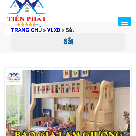
Tog
TRANG CHỦ
»
VLXD
»
Sắt
navi
Sắt