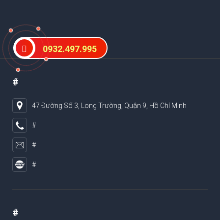
0932.497.995
#
47 Đường Số 3, Long Trường, Quận 9, Hồ Chí Minh
#
#
#
#