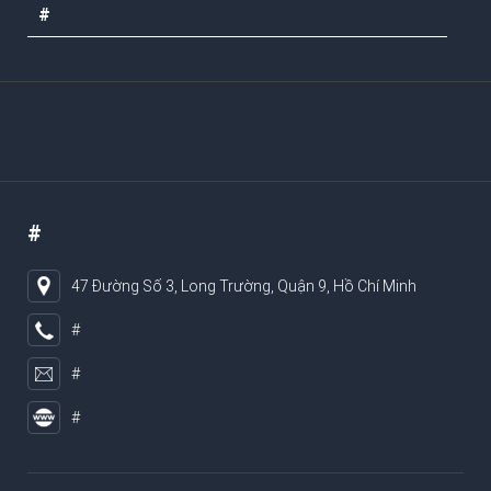
#
#
47 Đường Số 3, Long Trường, Quận 9, Hồ Chí Minh
#
#
#