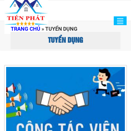
Tog
TRANG CHỦ
»
TUYỂN DỤNG
navi
TUYỂN DỤNG