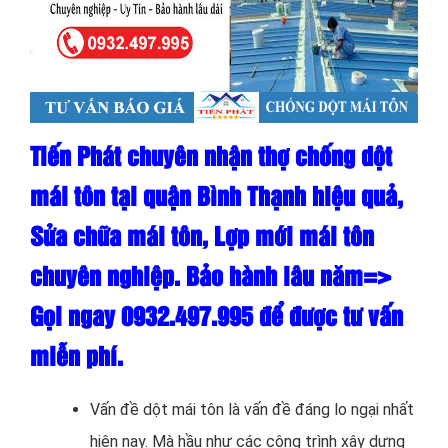
Tiến Phát chuyên nhận thợ chống dột
mái tôn tại quận Bình Thạnh hiệu quả,
Sửa chữa mái tôn, Lợp mới mái tôn
chuyên nghiệp. Bảo hành lâu năm=>
Gọi ngay 0932.497.995 để được tư vấn
miễn phí.
Vấn đề dột mái tôn là vấn đề đáng lo ngại nhất
hiện nay. Mà hầu như các công trình xây dựng