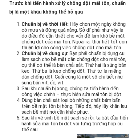
Trước khi tiến hành xử lý chống dột mái tôn, chuẩn
bị là một khâu không thể bỏ qua
Chuẩn bị về thời tiết
: Hãy chọn một ngày không
có mưa và đừng quá nắng. Sở dĩ phải như vậy là
do điều đó cần thiết cho vấn đề làm khô bề mặt
chống dột của mái tôn. Ngoài ra, thời tiết tốt còn
thuận lợi cho công việc chống dột cho mái tôn.
Chuẩn bị về dụng cụ
: Bạn phải chuẩn bị dụng cụ
làm sạch cho bề mặt cần chống dột cho mái tôn,
cụ thể có thể là bàn chải sắt. Thứ hai là súng bắn
keo. Thứ ba là keo chống dột. Thứ tư là miếng
dán chống dột. Cuối cùng là một số chi tiết như
súng bắn vít, ốc, vít…
Sau khi chuẩn bị xong, chúng ta tiến hành đến
công việc chính – thực hiện sửa mái tôn bị dột.
Dùng bàn chải sắt loại bỏ những chất bám bẩn
trên bề mặt tôn bị hỏng. Tiếp đó, hãy lấy khăn lau
sạch bề mặt nơi cần khắc phục.
Sau khi vệ sinh bề mặt sạch sẽ rồi, ta bắt đầu tiến
hành sửa mái tôn bị dột với từng trường hợp cụ
thể sau: