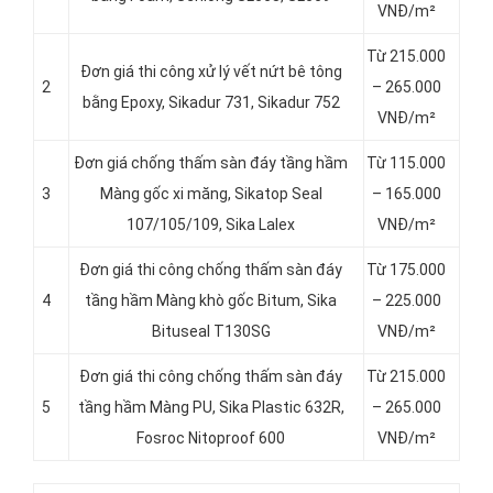
VNĐ/m²
Từ 215.000
Đơn giá thi công xử lý vết nứt bê tông
2
– 265.000
bằng Epoxy, Sikadur 731, Sikadur 752
VNĐ/m²
Đơn giá chống thấm sàn đáy tầng hầm
Từ 115.000
3
Màng gốc xi măng, Sikatop Seal
– 165.000
107/105/109, Sika Lalex
VNĐ/m²
Đơn giá thi công chống thấm sàn đáy
Từ 175.000
4
tầng hầm Màng khò gốc Bitum, Sika
– 225.000
Bituseal T130SG
VNĐ/m²
Đơn giá thi công chống thấm sàn đáy
Từ 215.000
5
tầng hầm Màng PU, Sika Plastic 632R,
– 265.000
Fosroc Nitoproof 600
VNĐ/m²