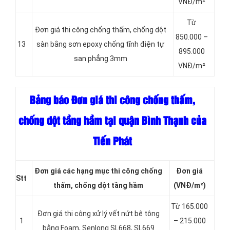
VNĐ/m²
Từ
Đơn giá thi công chống thấm, chống dột
850.000 –
13
sàn bằng sơn epoxy chống tĩnh điện tự
895.000
san phẳng 3mm
VNĐ/m²
Bảng báo Đơn giá thi công chống thấm,
chống dột tầng hầm tại quận Bình Thạnh của
Tiến Phát
Đơn giá các hạng
mục thi công chống
Đơn giá
Stt
thấm, chống dột tầng hầm
(VNĐ/m²)
Từ 165.000
Đơn giá thi công xử lý vết nứt bê tông
1
– 215.000
bằng Foam, Senlong SL668, SL669