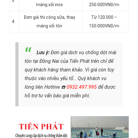
3
máng xối inox
250.000VNĐ/m
Đơn giá thi công sửa, thay
Từ 120.000 –
4
máng xối tôn
150.000VNĐ/m
Lưu ý:
Đơn
giá dịch vụ chống dột mái
tôn tại Đồng Nai của Tiến Phát trên chỉ để
quý khách hàng tham khảo. Vì giá còn tùy
thuộc vào nhiều yếu tố… Quý khách vu
lòng liên Hotline ☎️
0932.497.995
để được
hỗ trợ tư vấn báo giá miễn phí.