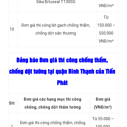
Sika Bituseal T130SG
VNĐ/m²
Từ
Đơn giá thi công lát gạch chống thấm,
150.000 –
10
chống dột sân thượng
550.000
VNĐ/m²
Bảng báo Đơn giá thi công chống thấm,
chống dột tường tại quận Bình Thạnh của Tiến
Phát
Đơn giá các hạng
mục thi công
Đơn giá
Stt
chống, chống dột thấm tường
(VNĐ/m²)
Từ 55.000 –
Đơn giá thi công chống thấm, chống
1
105.000