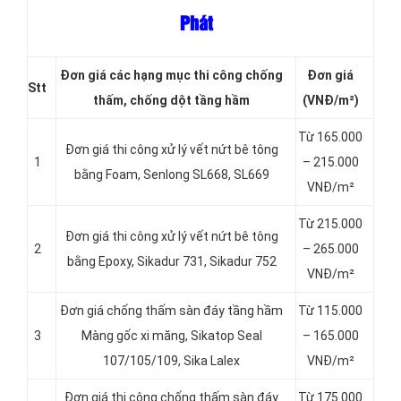
Phát
Đơn giá các hạng
mục thi công chống
Đơn giá
Stt
thấm, chống dột tầng hầm
(VNĐ/m²)
Từ 165.000
Đơn giá thi công xử lý vết nứt bê tông
1
– 215.000
bằng Foam, Senlong SL668, SL669
VNĐ/m²
Từ 215.000
Đơn giá thi công xử lý vết nứt bê tông
2
– 265.000
bằng Epoxy, Sikadur 731, Sikadur 752
VNĐ/m²
Đơn giá chống thấm sàn đáy tầng hầm
Từ 115.000
3
Màng gốc xi măng, Sikatop Seal
– 165.000
107/105/109, Sika Lalex
VNĐ/m²
Đơn giá thi công chống thấm sàn đáy
Từ 175.000