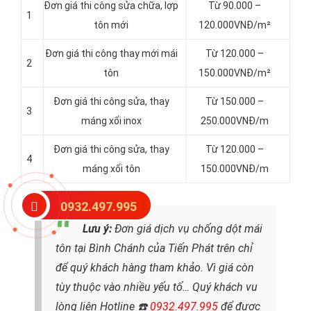
Đơn giá thi công sửa chữa, lợp
Từ 90.000 –
1
tôn mới
120.000VNĐ/m²
Đơn giá thi công thay mới mái
Từ 120.000 –
2
tôn
150.000VNĐ/m²
Đơn giá thi công sửa, thay
Từ 150.000 –
3
máng xối inox
250.000VNĐ/m
Đơn giá thi công sửa, thay
Từ 120.000 –
4
máng xối tôn
150.000VNĐ/m
0932.497.995
Lưu ý:
Đơn
giá dịch vụ chống dột mái
tôn tại Bình Chánh của Tiến Phát trên chỉ
để quý khách hàng tham khảo. Vì giá còn
tùy thuộc vào nhiều yếu tố… Quý khách vu
lòng liên Hotline ☎️
0932.497.995
để được