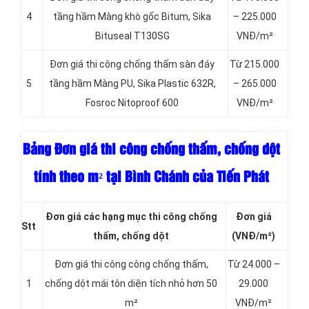
4
tầng hầm Màng khò gốc Bitum, Sika
– 225.000
Bituseal T130SG
VNĐ/m²
Đơn giá thi công chống thấm sàn đáy
Từ 215.000
5
tầng hầm Màng PU, Sika Plastic 632R,
– 265.000
Fosroc Nitoproof 600
VNĐ/m²
Bảng Đơn giá thi công chống thấm, chống dột
tính theo m² tại Bình Chánh của Tiến Phát
Đơn giá các hạng mục thi công chống
Đơn giá
Stt
thấm, chống dột
(VNĐ/m²)
Đơn giá thi công công chống thấm,
Từ 24.000 –
1
chống dột mái tôn diện tích nhỏ hơn 50
29.000
m²
VNĐ/m²