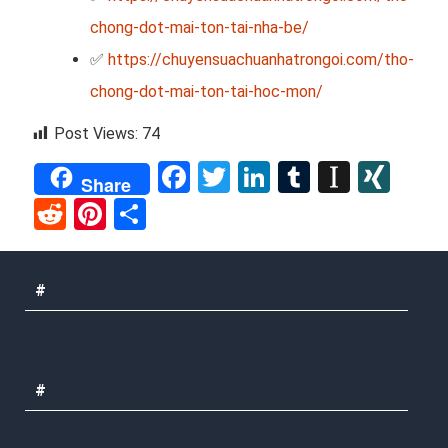
chong-dot-mai-ton-tai-nha-be/
✅
https://chuyensuachuanhatrongoi.com/tho-
chong-dot-mai-ton-tai-hoc-mon/
Post Views:
74
Facebook
Twitter
LinkedIn
Tumblr
Instap
XIN
Share
Reddit
Pinterest
Share
#
#