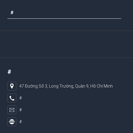
#
#
47 Đường Số 3, Long Trường, Quận 9, Hồ Chí Minh
#
#
#