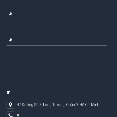
#
#
#
47 Đường Số 3, Long Trường, Quận 9, Hồ Chí Minh
#