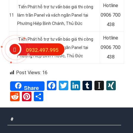
Hotline
Tiến Phát hỗ trợ tư vấn báo giá thi công
0
906 700
11
làm trần Panel và vách ngăn Panel tại
Phường Hiệp Bình Chánh, Thủ Đức
438
Hotline
Tiến Phát hỗ trợ tư vấn báo giá thi công
0
906 700
12
làm trần Panel và vách ngăn Panel tại
0932.497.995
Phường Hiệp Bình Phước, Thủ Đức
438
Post Views:
16
Facebook
Twitter
LinkedIn
Tumblr
Instap
XIN
Share
Reddit
Pinterest
Share
#