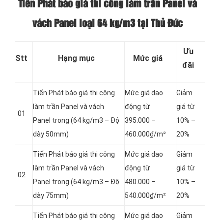
Tiến Phát báo giá thi công làm trần Panel và
vách Panel loại
64 kg/m3 tại Thủ Đức
Ưu
Stt
Hạng mục
Mức giá
đãi
Tiến Phát báo giá thi công
Mức giá dao
Giảm
làm trần Panel và vách
động từ
giá từ
01
Panel
trong (64 kg/m3 – Độ
395.000 –
10% –
dày 50mm)
460.000₫/m²
20%
Tiến Phát báo giá thi công
Mức giá dao
Giảm
làm trần Panel và vách
động từ
giá từ
02
Panel
trong (64 kg/m3 – Độ
480.000 –
10% –
dày 75mm)
540.000₫/m²
20%
Tiến Phát báo giá thi công
Mức giá dao
Giảm