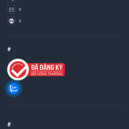
#
#
#
#