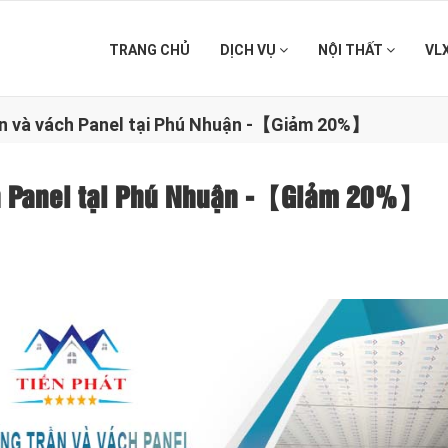
TRANG CHỦ
DỊCH VỤ
NỘI THẤT
VL
rần và vách Panel tại Phú Nhuận -【Giảm 20%】
ách Panel tại Phú Nhuận -【Giảm 20%】