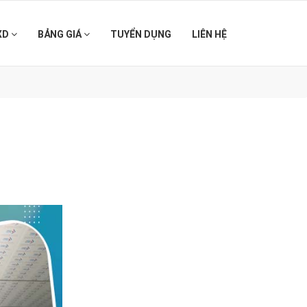
XD
BẢNG GIÁ
TUYỂN DỤNG
LIÊN HỆ