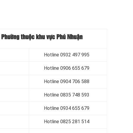
xã, Phường thuộc khu vực Phú Nhuận
Hotline 0
932 497 995
Hotline 0
906 655 679
Hotline 0
904 706 588
Hotline 0
835 748 593
Hotline 0
934 655 679
Hotline 0
825 281 514