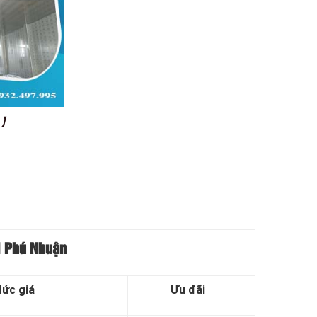
0%】
ại Phú Nhuận
ức giá
Ưu đãi