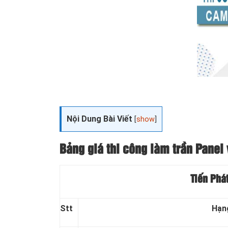
Nội Dung Bài Viết
[
show
]
Bảng giá thi công làm trần Panel 
Tiến Phá
Stt
Hạn