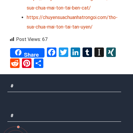
sua-chua-mai-ton-tai-ben-cat/
https://chuyensuachuanhatrongoi.com/tho-
sua-chua-mai-ton-tai-tan-uyen/
Post Views:
67
Facebook
Twitter
LinkedIn
Tumblr
Instap
XIN
Share
Reddit
Pinterest
Share
#
#