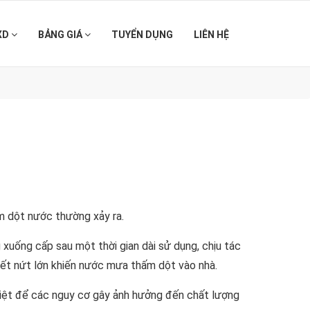
XD
BẢNG GIÁ
TUYỂN DỤNG
LIÊN HỆ
m dột nước thường xảy ra.
 xuống cấp sau một thời gian dài sử dụng, chịu tác
 vết nứt lớn khiến nước mưa thấm dột vào nhà.
riệt để các nguy cơ gây ảnh hưởng đến chất lượng