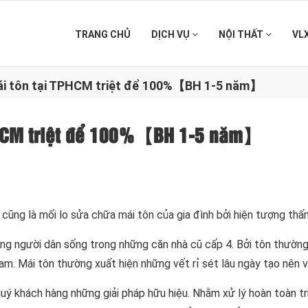
TRANG CHỦ
DỊCH VỤ
NỘI THẤT
VL
ái tôn tại TPHCM triệt để 100%【BH 1-5 năm】
PHCM triệt để 100%【BH 1-5 năm】
cũng là mối lo sửa chữa mái tôn của gia đình bởi hiện tượng thấ
ững người dân sống trong những căn nhà cũ cấp 4. Bởi tôn thường
Nam. Mái tôn thường xuất hiện những vết rỉ sét lâu ngày tạo nên
 khách hàng những giải pháp hữu hiệu. Nhằm xử lý hoàn toàn t