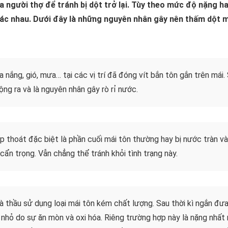
a người thợ để tránh bị dột trở lại. Tùy theo mức độ nặng ha
ác nhau. Dưới đây là những nguyên nhân gây nên thấm dột m
a nắng, gió, mưa… tại các vị trí đã đóng vít bắn tôn gắn trên má
rộng ra và là nguyên nhân gây rò rỉ nước.
kịp thoát đặc biệt là phần cuối mái tôn thường hay bị nước tràn v
cẩn trọng. Vẫn chẳng thể tránh khỏi tình trạng này.
hà thầu sử dụng loại mái tôn kém chất lượng. Sau thời kì ngắn đ
g nhỏ do sự ăn mòn và oxi hóa. Riêng trường hợp này là nặng nhấ