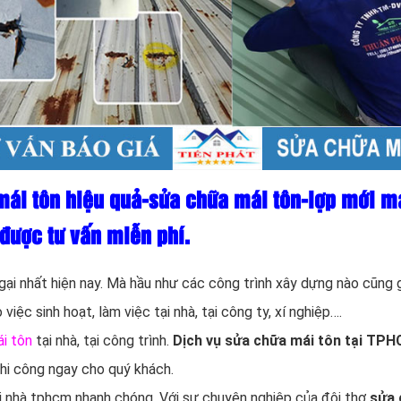
mái tôn hiệu quả-sửa chữa mái tôn-lợp mới má
ược tư vấn miễn phí.
ngại nhất hiện nay. Mà hầu như các công trình xây dựng nào cũng
iệc sinh hoạt, làm việc tại nhà, tại công ty, xí nghiệp….
i tôn
tại nhà, tại công trình.
Dịch vụ sửa chữa mái tôn tại TP
 thi công ngay cho quý khách.
tại nhà tphcm nhanh chóng. Với sự chuyên nghiệp của đội thợ
sửa 