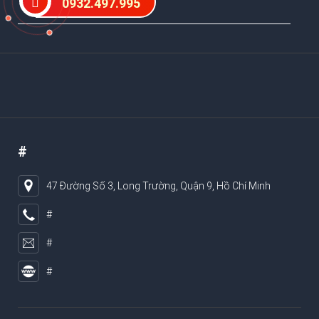
0932.497.995
#
#
47 Đường Số 3, Long Trường, Quận 9, Hồ Chí Minh
#
#
#