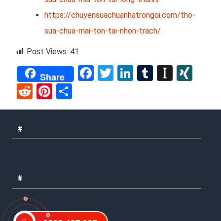
https://chuyensuachuanhatrongoi.com/tho-
sua-chua-mai-ton-tai-nhon-trach/
Post Views:
41
Facebook
Twitter
LinkedIn
Tumblr
Instap
XIN
Share
Reddit
Pinterest
Share
#
#