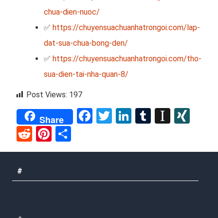
chua-dien-nuoc/
✅
https://chuyensuachuanhatrongoi.com/lap-
dat-sua-chua-bong-den/
✅
https://chuyensuachuanhatrongoi.com/tho-
sua-dien-tai-nha-quan-8/
Post Views:
197
Facebook
Twitter
LinkedIn
Tumblr
Instap
XIN
Share
Reddit
Pinterest
Share
#