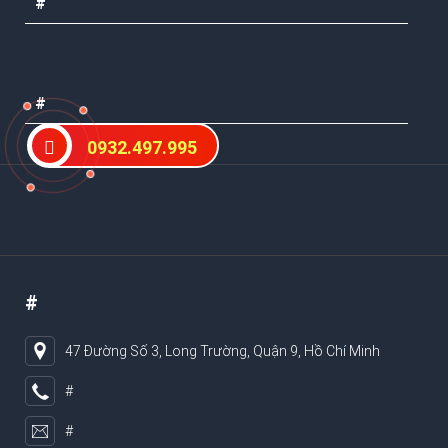
#
#
0932.497.995
#
47 Đường Số 3, Long Trường, Quận 9, Hồ Chí Minh
#
#