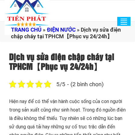
Tog
TRANG CHỦ
»
ĐIỆN NƯỚC
»
Dịch vụ sửa điện
navi
chập cháy tại TPHCM【Phục vụ 24/24h】
Dịch vụ sửa điện chập cháy tại
TPHCM【Phục vụ 24/24h】
5/5 - (2 bình chọn)
Hiện nay để có thể vận hành cuộc sống của con người
trong sản xuất cũng như sinh hoạt. Trong đó nguồn điện
là điều không thể thiếu. Tuy nhiên sẽ có những lúc bạn
sử dụng quá tải hay những sự cố trục trặc dẫn đến