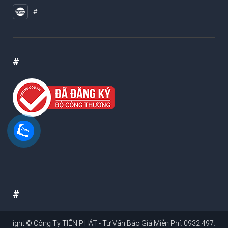
#
#
#
ght ©
Công Ty TIẾN PHÁT - Tư Vấn Báo Giá Miễn Phí: 0932.497.995
. Web