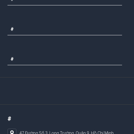
#
#
#
47 Đường Số 3, Long Trường, Quận 9, Hồ Chí Minh