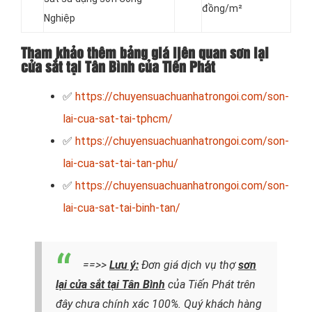
đồng/m²
Nghiệp
Tham khảo thêm bảng giá liên quan sơn lại
cửa sắt tại Tân Bình của Tiến Phát
✅
https://chuyensuachuanhatrongoi.com/son-
lai-cua-sat-tai-tphcm/
✅
https://chuyensuachuanhatrongoi.com/son-
lai-cua-sat-tai-tan-phu/
✅
https://chuyensuachuanhatrongoi.com/son-
lai-cua-sat-tai-binh-tan/
==>>
Lưu ý:
Đơn giá dịch vụ thợ
sơn
lại cửa sắt tại Tân Bình
của Tiến Phát trên
đây chưa chính xác 100%. Quý khách hàng