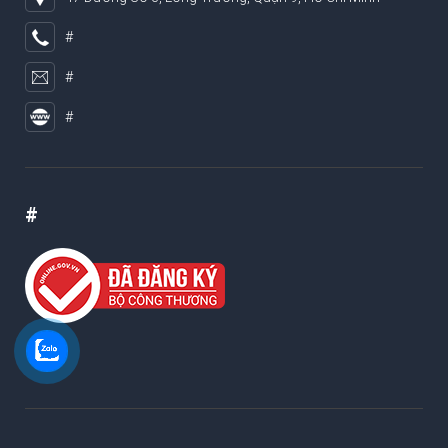
#
#
#
#