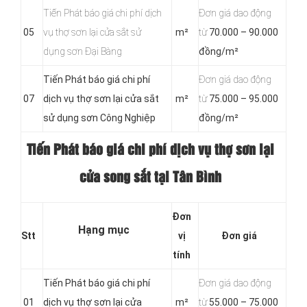
Tiến Phát báo giá chi phí dịch
Đơn giá dao động
05
vụ thợ sơn lại cửa sắt sử
m²
từ
70.000 – 90.000
dụng sơn Đại Bàng
đồng/m²
Tiến Phát báo giá chi phí
Đơn giá dao động
07
dịch vụ thợ sơn lại cửa sắt
m²
từ
75.000 – 95.000
sử dụng sơn Công Nghiệp
đồng/m²
Tiến Phát báo giá chi phí dịch vụ thợ sơn lại
cửa song sắt tại Tân Bình
Đơn
Hạng mục
Stt
vị
Đơn giá
tính
Tiến Phát báo giá chi phí
Đơn giá dao động
01
dịch vụ thợ sơn lại cửa
m²
từ
55.000 – 75.000