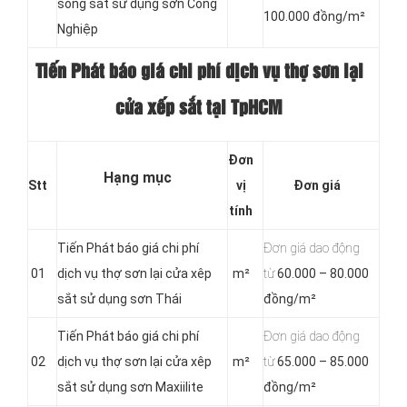
song sắt sử dụng sơn Công
100.000 đồng/m²
Nghiệp
Tiến Phát báo giá chi phí dịch vụ thợ sơn lại
cửa xếp sắt tại TpHCM
Đơn
Hạng mục
Stt
vị
Đơn giá
tính
Tiến Phát báo giá chi phí
Đơn giá dao động
01
dịch vụ thợ sơn lại cửa xêp
m²
từ
60.000 – 80.000
sắt sử dụng sơn Thái
đồng/m²
Tiến Phát báo giá chi phí
Đơn giá dao động
02
dịch vụ thợ sơn lại cửa xêp
m²
từ
65.000 – 85.000
sắt sử dụng sơn Maxiilite
đồng/m²