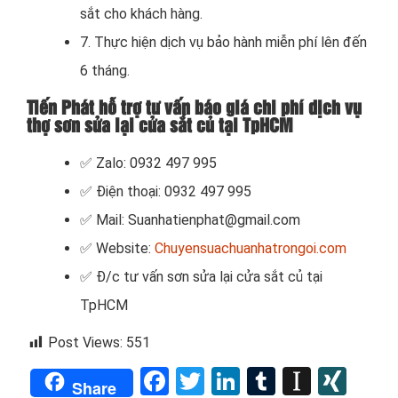
sắt cho khách hàng.
7. Thực hiện dịch vụ bảo hành miễn phí lên đến
6 tháng.
Tiến Phát hỗ trợ tư vấn báo giá chi phí dịch vụ
thợ sơn sửa lại cửa sắt củ tại TpHCM
✅ Zalo: 0932 497 995
✅ Điện thoại: 0932 497 995
✅ Mail: Suanhatienphat@gmail.com
✅ Website:
Chuyensuachuanhatrongoi.com
✅
Đ/c tư vấn sơn sửa lại cửa sắt củ tại
TpHCM
Post Views:
551
Facebook
Twitter
LinkedIn
Tumblr
Instap
XIN
Share