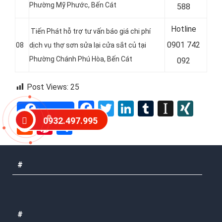
Phường Mỹ Phước
, Bến Cát
588
Hotline
Tiến Phát hỗ trợ tư vấn báo giá chi phí
0
901 742
08
dịch vụ thợ sơn sửa lại cửa sắt củ tại
Phường Chánh Phú Hòa
, Bến Cát
092
Post Views:
25
Facebook
Twitter
LinkedIn
Tumblr
Instap
XIN
Share
0932.497.995
Reddit
Pinterest
Share
#
#