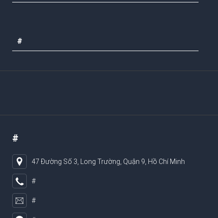
#
#
47 Đường Số 3, Long Trường, Quận 9, Hồ Chí Minh
#
#