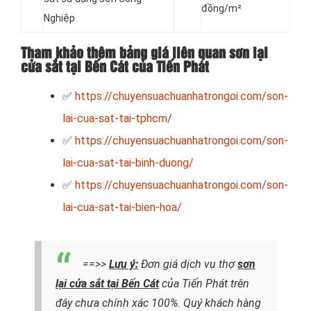
đồng/m²
Nghiệp
Tham khảo thêm bảng giá liên quan sơn lại
cửa sắt tại Bến Cát của Tiến Phát
✅
https://chuyensuachuanhatrongoi.com/son-
lai-cua-sat-tai-tphcm/
✅
https://chuyensuachuanhatrongoi.com/son-
lai-cua-sat-tai-binh-duong/
✅
https://chuyensuachuanhatrongoi.com/son-
lai-cua-sat-tai-bien-hoa/
==>>
Lưu ý:
Đơn giá dịch vụ thợ
sơn
lại cửa sắt tại Bến Cát
của Tiến Phát trên
đây chưa chính xác 100%. Quý khách hàng