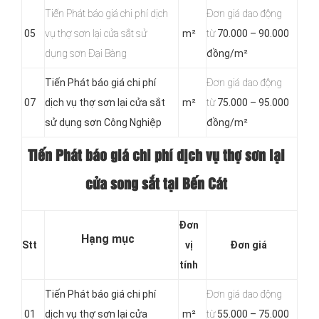
Tiến Phát báo giá chi phí dịch
Đơn giá dao động
05
vụ thợ sơn lại cửa sắt sử
m²
từ
70.000 – 90.000
dụng sơn Đại Bàng
đồng/m²
Tiến Phát báo giá chi phí
Đơn giá dao động
07
dịch vụ thợ sơn lại cửa sắt
m²
từ
75.000 – 95.000
sử dụng sơn Công Nghiệp
đồng/m²
Tiến Phát báo giá chi phí dịch vụ thợ sơn lại
cửa song sắt tại Bến Cát
Đơn
Hạng mục
Stt
vị
Đơn giá
tính
Tiến Phát báo giá chi phí
Đơn giá dao động
01
dịch vụ thợ sơn lại cửa
m²
từ
55.000 – 75.000