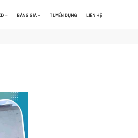
XD
BẢNG GIÁ
TUYỂN DỤNG
LIÊN HỆ