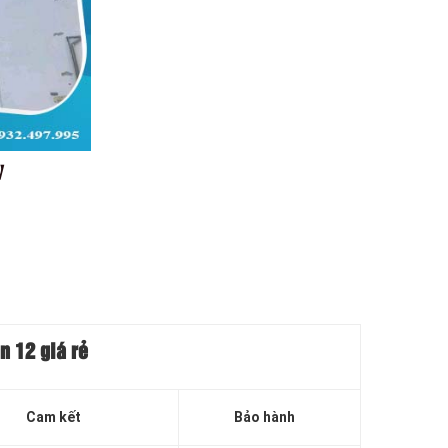
ể】
ận 12
giá rẻ
Cam kết
Bảo hành