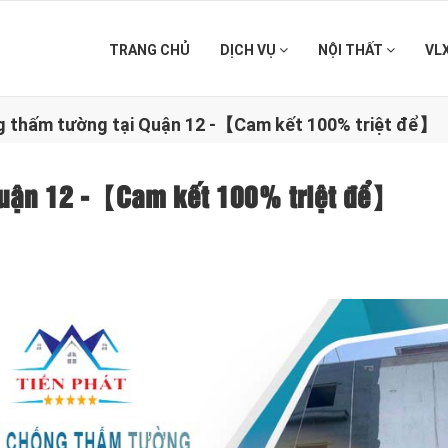
TRANG CHỦ
DỊCH VỤ
NỘI THẤT
VL
g thấm tường tại Quận 12 -【Cam kết 100% triệt để】
 Quận 12 -【Cam kết 100% triệt để】