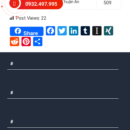
Phường Bình Chuẩn
, Tp Thuận An
509
0932.497.995
Post Views:
22
Facebook
Twitter
LinkedIn
Tumblr
Instap
XIN
Share
Reddit
Pinterest
Share
#
#
#