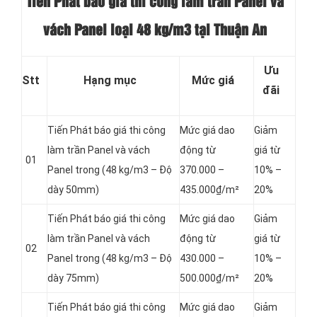
Tiến Phát báo giá thi công làm trần Panel và
vách Panel loại
48 kg/m3 tại Thuận An
Ưu
Stt
Hạng mục
Mức giá
đãi
Tiến Phát báo giá thi công
Mức giá dao
Giảm
làm trần Panel và vách
động từ
giá từ
01
Panel
trong (48 kg/m3 – Độ
370.000 –
10% –
dày 50mm)
435.000₫/m²
20%
Tiến Phát báo giá thi công
Mức giá dao
Giảm
làm trần Panel và vách
động từ
giá từ
02
Panel
trong (48 kg/m3 – Độ
430.000 –
10% –
dày 75mm)
500.000₫/m²
20%
Tiến Phát báo giá thi công
Mức giá dao
Giảm