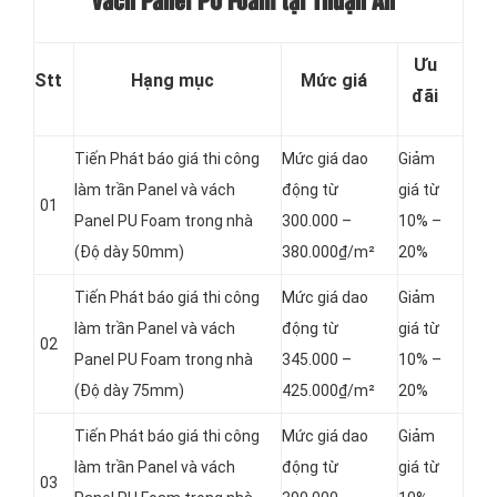
vách Panel PU Foam tại Thuận An
Ưu
Stt
Hạng mục
Mức giá
đãi
Tiến Phát báo giá thi công
Mức giá dao
Giảm
làm trần Panel và vách
động từ
giá từ
01
Panel
PU Foam trong nhà
300.000 –
10% –
(Độ dày 50mm)
380.000₫/m²
20%
Tiến Phát báo giá thi công
Mức giá dao
Giảm
làm trần Panel và vách
động từ
giá từ
02
Panel
PU Foam trong nhà
345.000 –
10% –
(Độ dày 75mm)
425.000₫/m²
20%
Tiến Phát báo giá thi công
Mức giá dao
Giảm
làm trần Panel và vách
động từ
giá từ
03