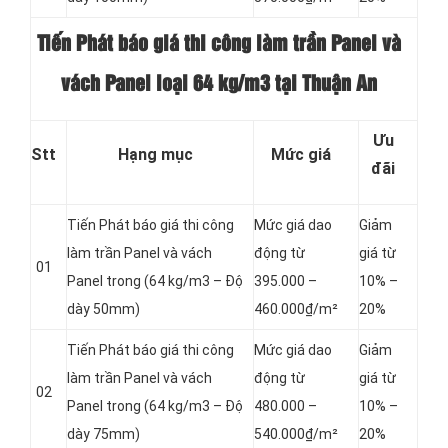
Tiến Phát báo giá thi công làm trần Panel và
vách Panel loại
64 kg/m3 tại Thuận An
Ưu
Stt
Hạng mục
Mức giá
đãi
Tiến Phát báo giá thi công
Mức giá dao
Giảm
làm trần Panel và vách
động từ
giá từ
01
Panel
trong (64 kg/m3 – Độ
395.000 –
10% –
dày 50mm)
460.000₫/m²
20%
Tiến Phát báo giá thi công
Mức giá dao
Giảm
làm trần Panel và vách
động từ
giá từ
02
Panel
trong (64 kg/m3 – Độ
480.000 –
10% –
dày 75mm)
540.000₫/m²
20%