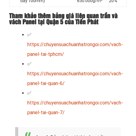
dày 100mm)
630.000₫/m²
20%
Tham khảo thêm bảng giá liên quan trần và
vách Panel tại Quận 5 của Tiến Phát
✅
https://chuyensuachuanhatrongoi.com/vach-
panel-tai-tphcm/
✅
https://chuyensuachuanhatrongoi.com/vach-
panel-tai-quan-6/
✅
https://chuyensuachuanhatrongoi.com/vach-
panel-tai-quan-7/