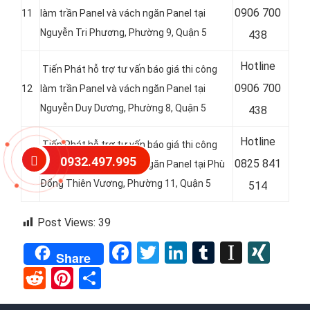
0
906 700
11
làm trần Panel và vách ngăn Panel tại
Nguyễn Tri Phương, Phường 9, Quận 5
438
Hotline
Tiến Phát hỗ trợ tư vấn báo giá thi công
0
906 700
12
làm trần Panel và vách ngăn Panel tại
Nguyễn Duy Dương, Phường 8, Quận 5
438
Hotline
Tiến Phát hỗ trợ tư vấn báo giá thi công
0932.497.995
0
825 841
13
làm trần Panel và vách ngăn Panel tại Phù
Đổng Thiên Vương, Phường 11, Quận 5
514
Post Views:
39
Facebook
Twitter
LinkedIn
Tumblr
Instap
XIN
Share
Reddit
Pinterest
Share