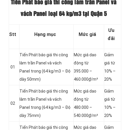
Tiến Phát báo giá thi công làm trần Panel và
vách Panel loại
64 kg/m3 tại Quận 5
Ưu
Stt
Hạng mục
Mức giá
đãi
Tiến Phát báo giá thi công
Mức giá dao
Giảm
làm trần Panel và vách
động từ
giá từ
01
Panel
trong (64 kg/m3 – Độ
395.000 –
10% –
dày 50mm)
460.000₫/m²
20%
Tiến Phát báo giá thi công
Mức giá dao
Giảm
làm trần Panel và vách
động từ
giá từ
02
Panel
trong (64 kg/m3 – Độ
480.000 –
10% –
dày 75mm)
540.000₫/m²
20%
Tiến Phát báo giá thi công
Mức giá dao
Giảm