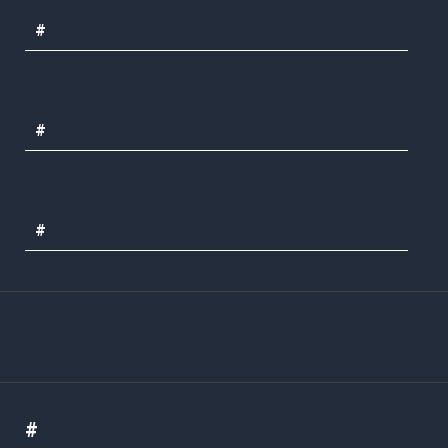
#
#
#
#