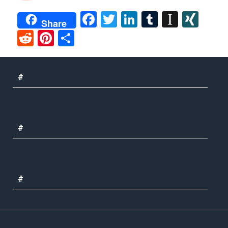
Facebook
Twitter
LinkedIn
Tumblr
Instap
XIN
Share
Reddit
Pinterest
Share
#
#
#