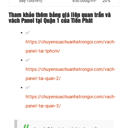
dày 100mm)
630.000₫/m²
20%
Tham khảo thêm bảng giá liên quan trần và
vách Panel tại Quận 1 của Tiến Phát
✅
https://chuyensuachuanhatrongoi.com/vach-
panel-tai-tphcm/
✅
https://chuyensuachuanhatrongoi.com/vach-
panel-tai-quan-2/
✅
https://chuyensuachuanhatrongoi.com/vach-
panel-tai-quan-3/