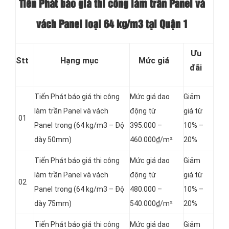
Tiến Phát báo giá thi công làm trần Panel và
vách Panel loại
64 kg/m3 tại Quận 1
Ưu
Stt
Hạng mục
Mức giá
đãi
Tiến Phát báo giá thi công
Mức giá dao
Giảm
làm trần Panel và vách
động từ
giá từ
01
Panel
trong (64 kg/m3 – Độ
395.000 –
10% –
dày 50mm)
460.000₫/m²
20%
Tiến Phát báo giá thi công
Mức giá dao
Giảm
làm trần Panel và vách
động từ
giá từ
02
Panel
trong (64 kg/m3 – Độ
480.000 –
10% –
dày 75mm)
540.000₫/m²
20%
Tiến Phát báo giá thi công
Mức giá dao
Giảm