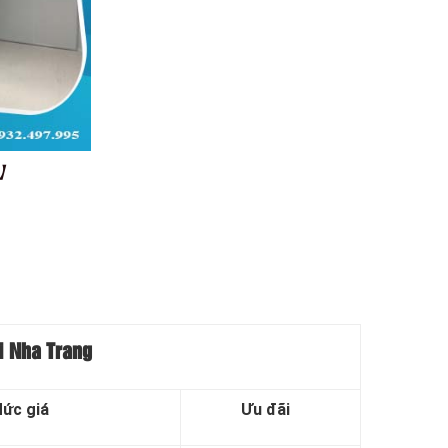
%】
i Nha Trang
ức giá
Ưu đãi