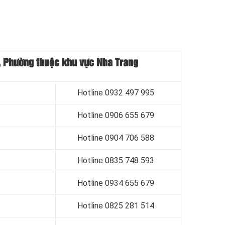
ã, Phường thuộc khu vực Nha Trang
Hotline 0
932 497 995
Hotline 0
906 655 679
Hotline 0
904 706 588
Hotline 0
835 748 593
Hotline 0
934 655 679
Hotline 0
825 281 514