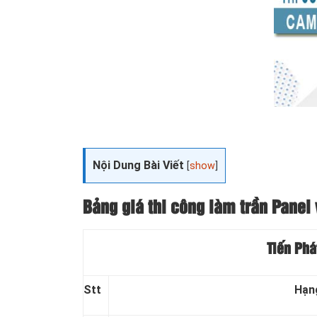
Nội Dung Bài Viết
[
show
]
Bảng giá thi công làm trần Panel 
Tiến Phá
Stt
Hạn