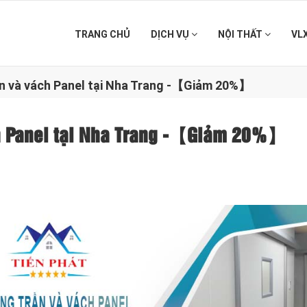
TRANG CHỦ
DỊCH VỤ
NỘI THẤT
VL
rần và vách Panel tại Nha Trang -【Giảm 20%】
ách Panel tại Nha Trang -【Giảm 20%】