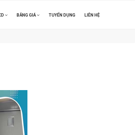
XD
BẢNG GIÁ
TUYỂN DỤNG
LIÊN HỆ