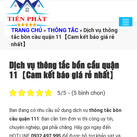
Tog
TRANG CHỦ
»
THÔNG TẮC
»
Dịch vụ thông
navi
tắc bồn cầu quận 11【Cam kết báo giá rẻ
nhất】
Dịch vụ thông tắc bồn cầu quận
11【Cam kết báo giá rẻ nhất】
5/5 - (5 bình chọn)
Ban đang có nhu cầu sử dụng dịch vụ
thông tắc bồn
cầu quận 111
. Bạn cần tìm đơn vị thi công uy tín,
chuyên nghiệp, giá phải chăng. Hãy gọi ngay đến
HOTLINE
0932.497.995
để được hỗ trợ khảo sát và