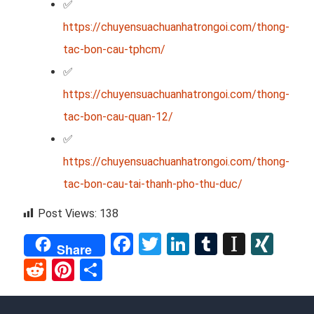
✅
https://chuyensuachuanhatrongoi.com/thong-
tac-bon-cau-tphcm/
✅
https://chuyensuachuanhatrongoi.com/thong-
tac-bon-cau-quan-12/
✅
https://chuyensuachuanhatrongoi.com/thong-
tac-bon-cau-tai-thanh-pho-thu-duc/
Post Views:
138
Facebook
Twitter
LinkedIn
Tumblr
Instap
XIN
Share
Reddit
Pinterest
Share