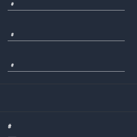
#
#
#
#