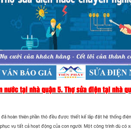
 nước tại nhà quận 5. Thợ sửa điện tại nhà quậ
i đã hoàn thiện phần thô đều được thiết kế lắp đặt hệ thống điệ
 phục vụ tất cả hoạt động của con người. Một công trình dù có x