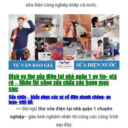
sửa điện công nghiệp khắp cả nước..
Dịch vụ thợ sửa điện tại nhà quận 1 uy tín- giá
rẻ – Nhận thi công sửa chữa các hạng mục
sau:
Sửa chữa – khắc phục các sự cố điện nhanh chóng- an
toàn- triệt để:
=> Đội ngũ
thợ sửa điện tại nhà quận 1 chuyên
nghiệp
– giàu kinh nghiệm nhận thi công các công trình
sau đây: