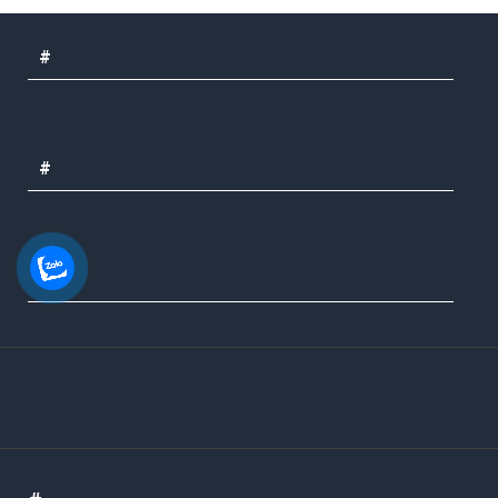
#
#
#