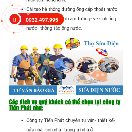
Cải tạo hệ thống đường ống cấp thoát nước.
Lắp đặt lại ống nước âm tường- vệ sinh ống
0932.497.995
nước- thông tắc ống nước.
Các dịch vụ quý khách có thể chọn tại công ty
Tiến Phát như:
Công ty Tiến Phát chuyên tư vấn- thiết kế-
sửa nhà- sơn nhà- trang trí nhà ở.