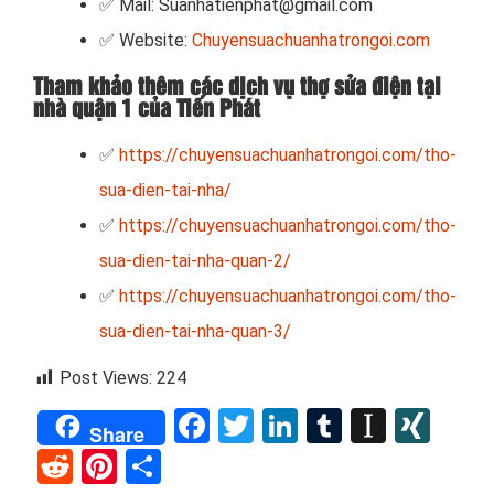
✅ Mail: Suanhatienphat@gmail.com
✅ Website:
Chuyensuachuanhatrongoi.com
Tham khảo thêm các dịch vụ thợ sửa điện tại
nhà quận 1 của Tiến Phát
✅
https://chuyensuachuanhatrongoi.com/tho-
sua-dien-tai-nha/
✅
https://chuyensuachuanhatrongoi.com/tho-
sua-dien-tai-nha-quan-2/
✅
https://chuyensuachuanhatrongoi.com/tho-
sua-dien-tai-nha-quan-3/
Post Views:
224
Facebook
Twitter
LinkedIn
Tumblr
Instap
XIN
Share
Reddit
Pinterest
Share