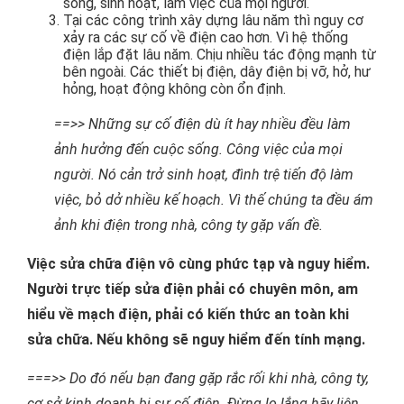
sống, sinh hoạt, làm việc của mọi người.
Tại các công trình xây dựng lâu năm thì nguy cơ
xảy ra các sự cố về điện cao hơn. Vì hệ thống
điện lắp đặt lâu năm. Chịu nhiều tác động mạnh từ
bên ngoài. Các thiết bị điện, dây điện bị vỡ, hở, hư
hỏng, hoạt động không còn ổn định.
==>> Những sự cố điện dù ít hay nhiều đều làm
ảnh hưởng đến cuộc sống. Công việc của mọi
người. Nó cản trở sinh hoạt, đình trệ tiến độ làm
việc, bỏ dở nhiều kế hoạch. Vì thế chúng ta đều ám
ảnh khi điện trong nhà, công ty gặp vấn đề.
Việc sửa chữa điện vô cùng phức tạp và nguy hiểm.
Người trực tiếp sửa điện phải có chuyên môn, am
hiểu về mạch điện, phải có kiến thức an toàn khi
sửa chữa. Nếu không sẽ nguy hiểm đến tính mạng.
===>> Do đó nếu bạn đang gặp rắc rối khi nhà, công ty,
cơ sở kinh doanh bị sự cố điện. Đừng lo lắng hãy liên