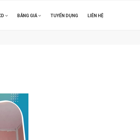
XD
BẢNG GIÁ
TUYỂN DỤNG
LIÊN HỆ