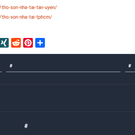
/tho-son-nha-tai-tan-uyen/
/tho-son-nha-tai-tphcm/
In
blr
Instapaper
XING
Reddit
Pinterest
Share
#
#
#