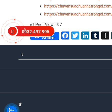
https://chuyensuachuanhatrongoi.com
https://chuyensuachuanhatrongoi.com
Post Views:
97
0932.497.995
Facebook
Twitter
Linked
Tum
Share
#
#