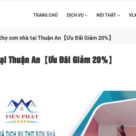
TRANG CHỦ
DỊCH VỤ
NỘI THẤT
VL
ụ thợ sơn nhà tại Thuận An【Ưu Đãi Giảm 20%】
à tại Thuận An【Ưu Đãi Giảm 20%】