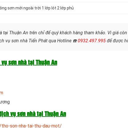
ng sơn mới ngoài trời 1 lớp lót 2 lớp phủ
à tại Thuận An trên chỉ để quý khách hàng tham khảo. Vì giá còn 
ch vụ sơn nhà Tiến Phát qua Hotline ☎️
0932.497.995
để được hỗ
h vụ sơn nhà tại Thuận An
om
Dương
dịch vụ sơn nhà tại Thuận An
/tho-son-nha-tai-thu-dau-mot/