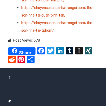
son-nha-tai-quan-tan-phu/
https://chuyensuachuanhatrongoi.com/tho-
son-nha-tai-quan-binh-tan/
https://chuyensuachuanhatrongoi.com/tho-
son-nha-tai-tphcm/
Post Views:
578
Facebook
Twitter
LinkedIn
Tumblr
Instap
XIN
Share
Reddit
Pinterest
Share
#
#