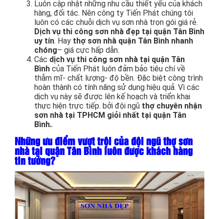
Luôn cập nhật những nhu cầu thiết yếu của khách
hàng, đối tác. Nên công ty Tiến Phát chúng tôi
luôn có các chuỗi dịch vụ sơn nhà trọn gói giá rẻ.
Dịch vụ thi công sơn nhà đẹp tại quận Tân Bình
uy tín
. Hay
thợ sơn nhà quận Tân Bình nhanh
chóng
– giá cực hấp dẫn.
Các
dịch vụ thi công sơn nhà tại quận Tân
Bình
của Tiến Phát luôn đảm bảo tiêu chí về
thẫm mĩ- chất lượng- độ bền. Đặc biệt công trình
hoàn thành có tính năng sử dụng hiệu quả. Vì các
dịch vụ này sẽ được lên kế hoạch và triển khai
thực hiện trực tiếp. bởi đội ngũ
thợ chuyên nhận
sơn nhà tại TPHCM giỏi nhất tại quận Tân
Bình.
.
Những ưu điểm vượt trội của đội ngũ thợ sơn
nhà tại quận Tân Bình luôn được khách hàng
tin tưởng?