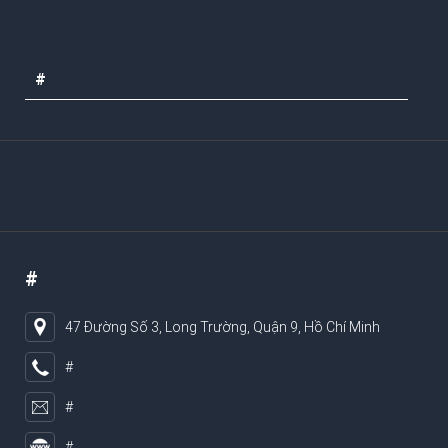
#
#
47 Đường Số 3, Long Trường, Quận 9, Hồ Chí Minh
#
#
#