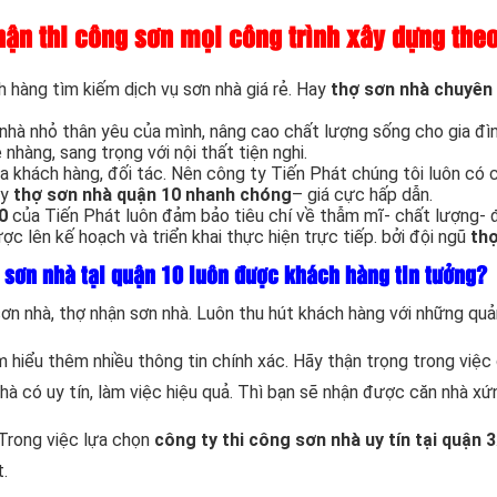
hận thi công sơn mọi công trình xây dựng the
 hàng tìm kiếm dịch vụ sơn nhà giá rẻ. Hay
thợ sơn nhà chuyên 
hà nhỏ thân yêu của mình, nâng cao chất lượng sống cho gia đì
hàng, sang trọng với nội thất tiện nghi.
 khách hàng, đối tác. Nên công ty Tiến Phát chúng tôi luôn có cá
ay
thợ sơn nhà quận 10 nhanh chóng
– giá cực hấp dẫn.
0
của Tiến Phát luôn đảm bảo tiêu chí về thẫm mĩ- chất lượng- đ
ợc lên kế hoạch và triển khai thực hiện trực tiếp. bởi đội ngũ
thợ
 sơn nhà tại quận 10 luôn được khách hàng tin tưởng?
ơn nhà, thợ nhận sơn nhà. Luôn thu hút khách hàng với những quản
ìm hiểu thêm nhiều thông tin chính xác. Hãy thận trọng trong vi
nhà có uy tín, làm việc hiệu quả. Thì bạn sẽ nhận được căn nhà x
 Trong việc lựa chọn
công ty thi công sơn nhà uy tín tại quận 3
.