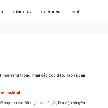
XD
BẢNG GIÁ
TUYỂN DỤNG
LIÊN HỆ
hà mới sang trọng, màu sắc độc đáo. Tạo ra căn
on-nha.html
hợp tác với đội thợ sơn nhà giỏi, làm việc chuyên