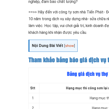
nghiệp, đảm bảo chất lượng?
==>> Hãy đến với công ty sơn nhà Tiến Phát- Đ
10 năm trong dịch vụ xây dựng nhà- sửa chữa nh
làm việc. Học tập, vui chơi giải trí, kinh doanh
khách hàng khi nhận được yêu cầu.
Nội Dung Bài Viết
[
show
]
Tham khảo bảng báo giá dịch vụ t
Bảng giá dịch vụ thợ
Stt
Hạng mục thi công sơn lại 
1
Hạng mục th
2
Hạng mục t