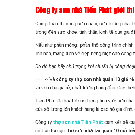
Công ty sơn nhà Tiến Phát giới th
Công đoạn thi công sơn nhà ở, sơn tường nhà, th
trọng đến sức khỏe, tinh thần, kinh tế của gia đì
Nếu như phần móng, phần thô công trình chính là 
linh hồn, mang đến vẻ đẹp riêng biệt cho công t
Do đó bạn hãy chú trọng khi chuẩn bị công đoạ
===>> Và
công ty thợ sơn nhà quận 10 giá rẻ
vụ sơn nhà giá rẻ, chất lượng hàng đầu. Các dị
Tiến Phát đã hoạt động trong lĩnh vực sơn nhà-
của số lượng lớn khách hàng là các hộ gia đình,
Công ty
thợ sơn nhà Tiến Phát
cam kết sẽ cun
mỉ bởi đội ngũ
thợ sơn nhà tại quận 10 nổi ti