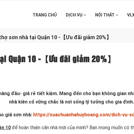
TRANG CHỦ
DỊCH VỤ
NỘI THẤT
VL
 thợ sơn nhà tại Quận 10 -【Ưu đãi giảm 20%】
à tại Quận 10 -【Ưu đãi giảm 20%】
g hàng đầu- giá rẻ tiết kiệm. Mang đến cho bạn không gian n
nhà kiên cố vững chắc là nơi sống lý tưởng cho gia đình.
o giá sơn nhà:
https://suachuanhahuyhoang.com/dich-vu-s
ận 10
để hoàn thiện căn nhà mới của mình? Bạn mong muốn có thể 