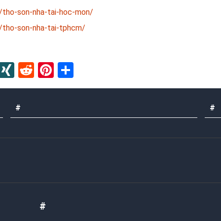
/tho-son-nha-tai-hoc-mon/
/tho-son-nha-tai-tphcm/
In
blr
Instapaper
XING
Reddit
Pinterest
Share
#
#
#