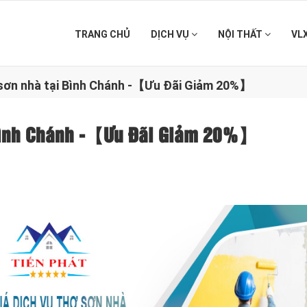
TRANG CHỦ
DỊCH VỤ
NỘI THẤT
VL
ợ sơn nhà tại Bình Chánh -【Ưu Đãi Giảm 20%】
i Bình Chánh -【Ưu Đãi Giảm 20%】