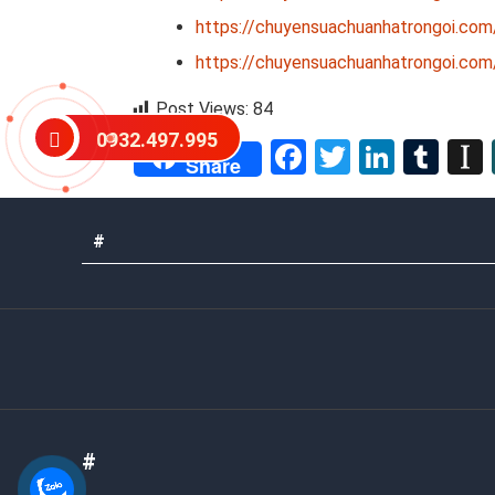
https://chuyensuachuanhatrongoi.com
https://chuyensuachuanhatrongoi.com
Post Views:
84
0932.497.995
Facebook
Twitter
Linked
Tum
Share
#
#