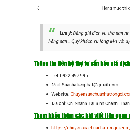
6
Hạng mục thi c
Lưu ý:
Bảng giá dịch vụ thợ sơn nh
hãng sơn… Quý khách vu lòng liên với dị
Thông tin liên hệ thợ tư vấn báo giá dịc
Tel: 0932.497.995
Mail: Suanhatienphat@gmail.com
Website:
Chuyensuachuanhatrongoi.c
Địa chỉ: Chi Nhánh Tại Bình Chánh, Thà
Tham khảo thêm các bài viết liên quan 
https://chuyensuachuanhatrongoi.com