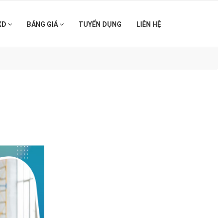
XD
BẢNG GIÁ
TUYỂN DỤNG
LIÊN HỆ