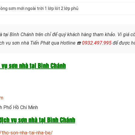
ông sơn mới ngoài trời 1 lớp lót 2 lớp phủ
à tại Bình Chánh trên chỉ để quý khách hàng tham khảo. Vì giá cò
ch vụ sơn nhà Tiến Phát qua Hotline ☎️
0932.497.995
để được hỗ
h vụ sơn nhà tại Bình Chánh
om
nh Phố Hồ Chí Minh
dịch vụ sơn nhà tại Bình Chánh
/tho-son-nha-tai-nha-be/