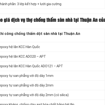
ành phần: 3 lớp kết hợp + lưới gia cường
o giá dịch vụ thợ chống thấm sàn nhà tại Thuận An của
thi công chống thấm dột sàn nhà tại Thuận An
 epoxy hệ lăn KCC Hàn Quốc
 epoxy hệ lăn KCC ADO20 – APT
 epoxy hệ lăn KCC Hàn Quốc ADO121 – APT
 epoxy tự san phẳng với độ dày 1mm
 epoxy tự san phẳng với độ dày 2mm
epoxy tự san phẳng với độ dày 2mm (có silica)
poxy kháng, chống chịu axit hóa chất bằng hệ lăn