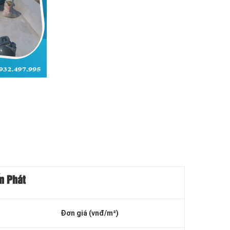
n Phát
Đơn giá
(vnđ/m²)