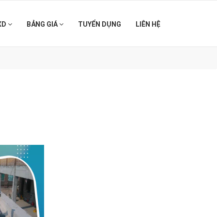
XD
BẢNG GIÁ
TUYỂN DỤNG
LIÊN HỆ