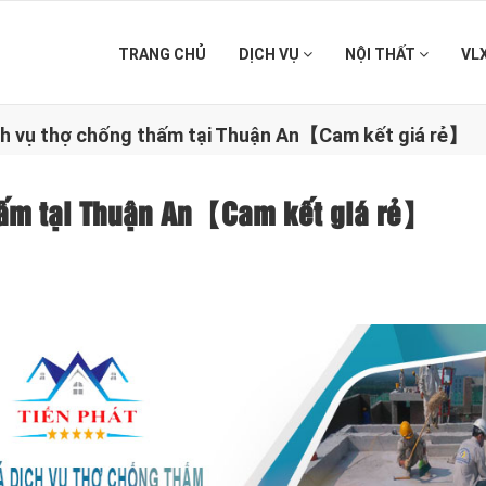
TRANG CHỦ
DỊCH VỤ
NỘI THẤT
VL
ch vụ thợ chống thấm tại Thuận An【Cam kết giá rẻ】
thấm tại Thuận An【Cam kết giá rẻ】