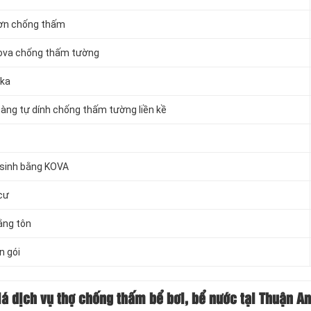
sơn chống thấm
Kova chống thấm tường
ika
àng tự dính chống thấm tường liền kề
 sinh bằng KOVA
cư
ằng tôn
n gói
á dịch vụ thợ chống thấm bể bơi, bể nước tại Thuận An