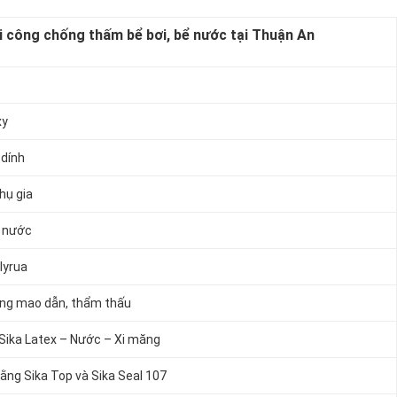
i công chống thấm bể bơi, bể nước tại Thuận An
xy
 dính
hụ gia
i nước
lyrua
ạng mao dẫn, thẩm thấu
Sika Latex – Nước – Xi măng
ng Sika Top và Sika Seal 107