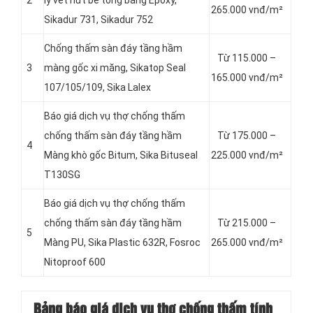
2
lý vết nứt bê tông bằng Epoxy,
265.000 vnđ/m²
Sikadur 731, Sikadur 752
Chống thấm sàn đáy tầng hầm
Từ 115.000 –
3
màng gốc xi măng, Sikatop Seal
165.000 vnđ/m²
107/105/109, Sika Lalex
Báo giá dịch vụ thợ chống thấm
chống thấm sàn đáy tầng hầm
Từ 175.000 –
4
Màng khò gốc Bitum, Sika Bituseal
225.000 vnđ/m²
T130SG
Báo giá dịch vụ thợ chống thấm
chống thấm sàn đáy tầng hầm
Từ 215.000 –
5
Màng PU, Sika Plastic 632R, Fosroc
265.000 vnđ/m²
Nitoproof 600
Bảng báo giá dịch vụ thợ chống thấm tính