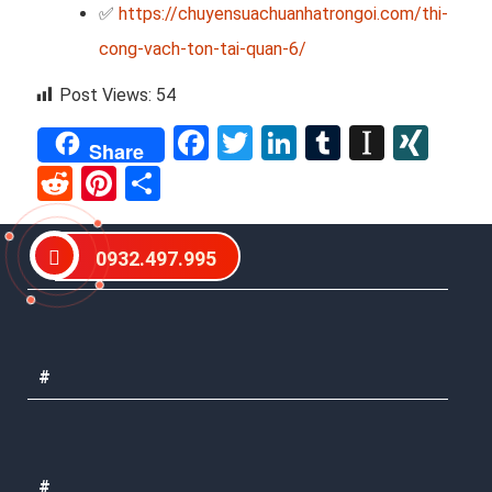
✅
https://chuyensuachuanhatrongoi.com/thi-
cong-vach-ton-tai-quan-6/
Post Views:
54
Facebook
Twitter
LinkedIn
Tumblr
Instap
XIN
Share
Reddit
Pinterest
Share
0932.497.995
#
#
#