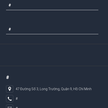
#
#
#
47 Đường Số 3, Long Trường, Quận 9, Hồ Chí Minh
#