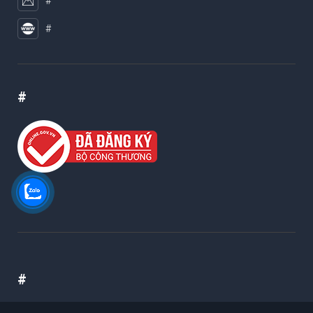
#
#
#
#