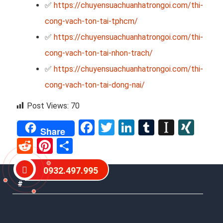
✅
https://chuyensuachuanhatrongoi.com/thi-
cong-vach-ton-tai-tphcm/
✅
https://chuyensuachuanhatrongoi.com/thi-
cong-vach-ton-tai-nhon-trach/
✅
https://chuyensuachuanhatrongoi.com/thi-
cong-vach-ton-tai-dong-nai/
Post Views:
70
Facebook
Twitter
LinkedIn
Tumblr
Instap
XIN
Share
Reddit
Pinterest
Share
0932.497.995
#