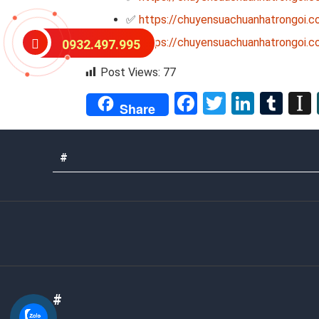
✅
https://chuyensuachuanhatrongoi.co
✅
https://chuyensuachuanhatrongoi.c
0932.497.995
Post Views:
77
Facebook
Twitter
Linked
Tum
Share
#
#