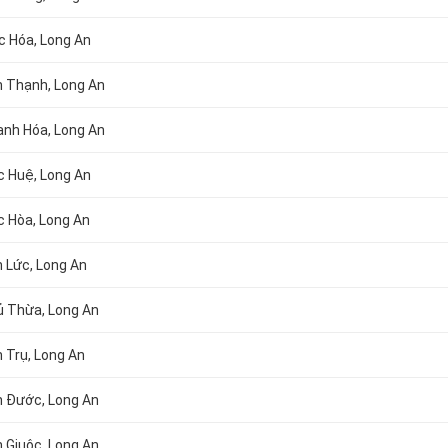
ộc Hóa
, Long An
ân Thạnh
, Long An
hạnh Hóa
, Long An
ức Huệ
, Long An
c Hòa
, Long An
n Lức
, Long An
hủ Thừa
, Long An
n Trụ
, Long An
ần Đước
, Long An
n Giuộc
, Long An