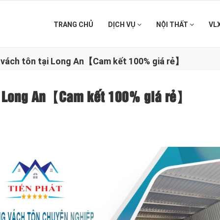
TRANG CHỦ
DỊCH VỤ
NỘI THẤT
VL
g vách tôn tại Long An【Cam kết 100% giá rẻ】
tại Long An【Cam kết 100% giá rẻ】