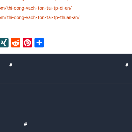
m/thi-cong-vach-ton-tai-tp-di-an/
om/thi-cong-vach-ton-tai-tp-thuan-an/
In
blr
Instapaper
XING
Reddit
Pinterest
Share
#
#
#