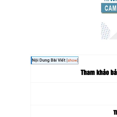
Nội Dung Bài Viết
[
show
]
Tham khảo b
T