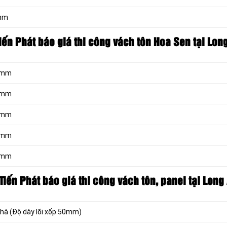
0mm
iến Phát báo giá thi công vách tôn
Hoa Sen tại Lon
30mm
35mm
40mm
45mm
50mm
Tiến Phát báo giá thi công vách tôn
, panel tại Long
nhà (Độ dày lõi xốp 50mm)