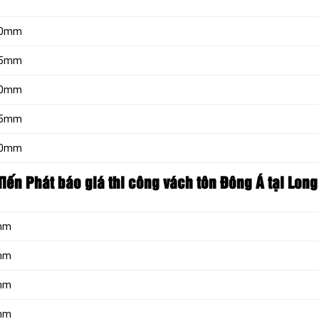
.30mm
.35mm
.40mm
.45mm
.50mm
Tiến Phát báo giá thi công vách tôn
Đông Á tại Long
0mm
5mm
0mm
5mm