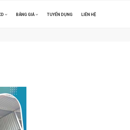
XD
BẢNG GIÁ
TUYỂN DỤNG
LIÊN HỆ