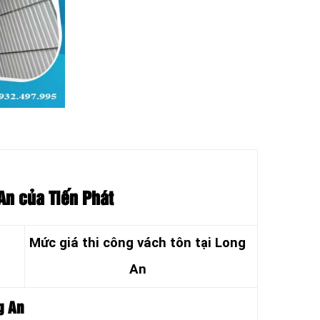
】
 An của Tiến Phát
Mức giá thi công vách tôn tại Long
An
g An