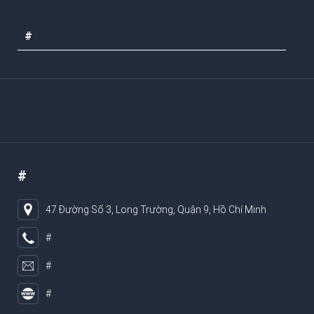
#
#
47 Đường Số 3, Long Trường, Quận 9, Hồ Chí Minh
#
#
#