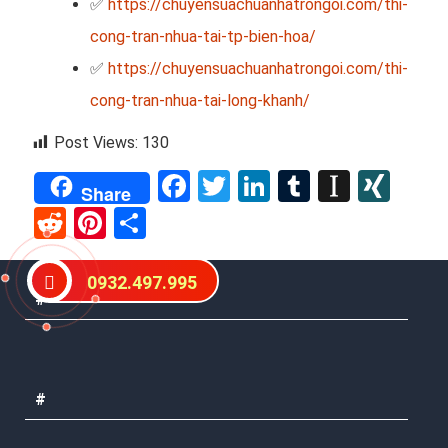
✅
https://chuyensuachuanhatrongoi.com/thi-
cong-tran-nhua-tai-tp-bien-hoa/
✅
https://chuyensuachuanhatrongoi.com/thi-
cong-tran-nhua-tai-long-khanh/
Post Views:
130
Facebook
Twitter
LinkedIn
Tumblr
Instap
XIN
Share
Reddit
Pinterest
Share
0932.497.995
#
#