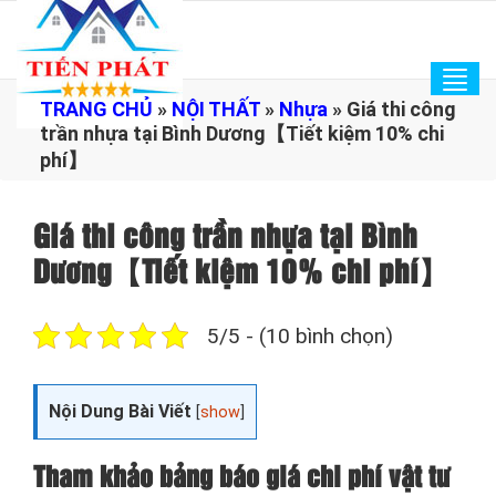
Tog
TRANG CHỦ
»
NỘI THẤT
»
Nhựa
»
Giá thi công
navi
trần nhựa tại Bình Dương【Tiết kiệm 10% chi
phí】
Giá thi công trần nhựa tại Bình
Dương【Tiết kiệm 10% chi phí】
5/5 - (10 bình chọn)
Nội Dung Bài Viết
[
show
]
Tham khảo bảng báo giá chi phí vật tư