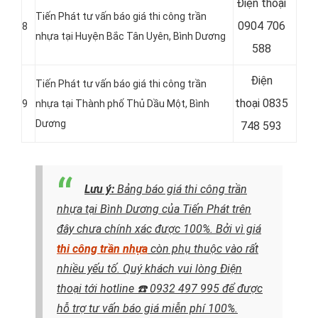
Điện thoại
Tiến Phát tư vấn báo giá thi công trần
0904 706
8
nhựa tại
Huyện Bắc Tân Uyên, Bình Dương
588
Điện
Tiến Phát tư vấn báo giá thi công trần
thoại
0835
9
nhựa tại
Thành phố Thủ Dầu Một, Bình
Dương
748 593
Lưu ý:
Bảng báo giá thi công trần
nhựa tại Bình Dương của Tiến Phát trên
đây chưa chính xác được 100%. Bởi vì giá
thi công trần nhựa
còn phụ thuộc vào rất
nhiều yếu tố. Quý khách vui lòng Điện
thoại tới hotline
☎️ 0932 497 995
để được
hỗ trợ tư vấn báo giá miễn phí 100%.