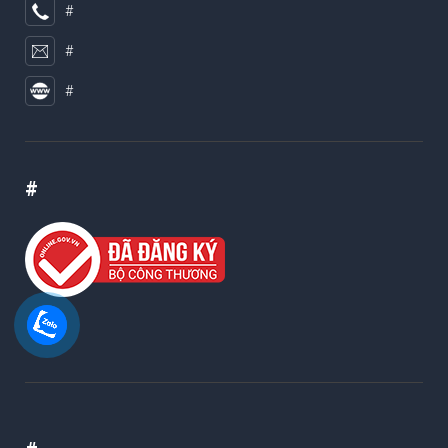
#
#
#
#