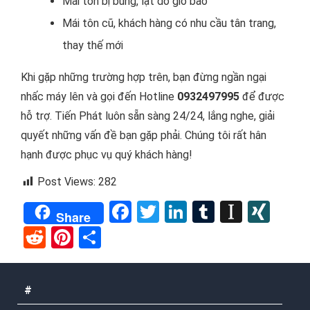
Mái tôn bị bung, lật do gió bão
Mái tôn cũ, khách hàng có nhu cầu tân trang,
thay thế mới
Khi gặp những trường hợp trên, bạn đừng ngần ngại
nhấc máy lên và gọi đến Hotline
0932497995
để được
hỗ trợ. Tiến Phát luôn sẵn sàng 24/24, lắng nghe, giải
quyết những vấn đề bạn gặp phải. Chúng tôi rất hân
hạnh được phục vụ quý khách hàng!
Post Views:
282
Facebook
Twitter
LinkedIn
Tumblr
Instap
XIN
Share
Reddit
Pinterest
Share
#