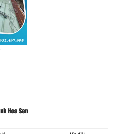
í】
lạnh Hoa Sen