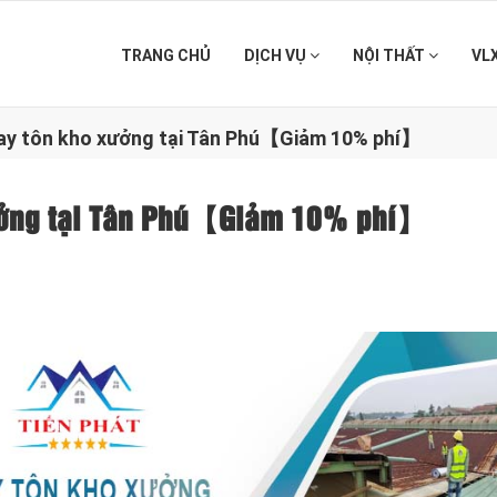
TRANG CHỦ
DỊCH VỤ
NỘI THẤT
VL
hay tôn kho xưởng tại Tân Phú【Giảm 10% phí】
 xưởng tại Tân Phú【Giảm 10% phí】