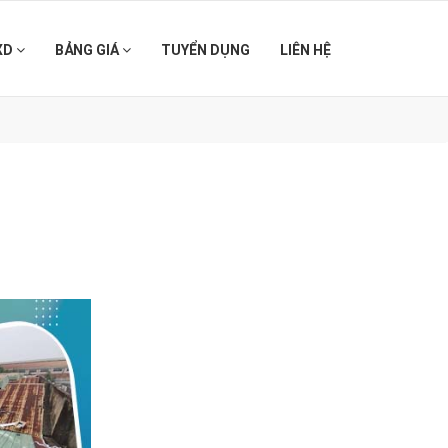
XD
BẢNG GIÁ
TUYỂN DỤNG
LIÊN HỆ