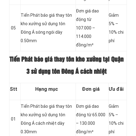
Đơn giá dao
Tiến Phát báo giá thay tôn
Giảm
động từ
kho xưởng sử dụng tôn
5% –
05
107.000 –
Đông Á sóng ngói dày
10% chi
114.000
0.50mm
phí
đồng/m²
Tiến Phát báo giá thay tôn kho xưởng tại Quận
3 sử dụng tôn Đông Á cách nhiệt
Stt
Hạng mục
Đơn giá
Ưu đãi
Tiến Phát báo giá thay tôn
Đơn giá dao
Giảm
kho xưởng sử dụng tôn
động từ 65.000
5% –
01
Đông Á cách nhiệt dày
– 130.000
10% chi
0.30mm
đồng/m²
phí