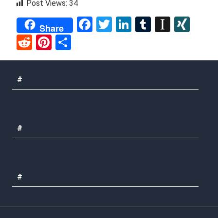
Post Views:
34
Facebook
Twitter
LinkedIn
Tumblr
Instap
XIN
Share
Reddit
Pinterest
Share
#
#
#