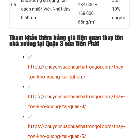
kho xưởng sử dụng tôn
5% –
05
134.000 –
cách nhiệt Việt Nhật dày
10%
168.000
0.50mm
chi phí
đồng/m²
Tham khảo thêm bảng giá liên quan thay tôn
nhà xưởng tại Quận 3 của Tiến Phát
✅
https://chuyensuachuanhatrongoi.com/thay-
ton-kho-xuong-tai-tphcm/
✅
https://chuyensuachuanhatrongoi.com/thay-
ton-kho-xuong-tai-quan-4/
✅
https://chuyensuachuanhatrongoi.com/thay-
ton-kho-xuong-tai-quan-5/