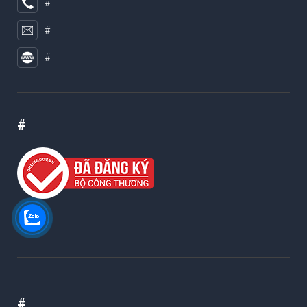
#
#
#
#
#