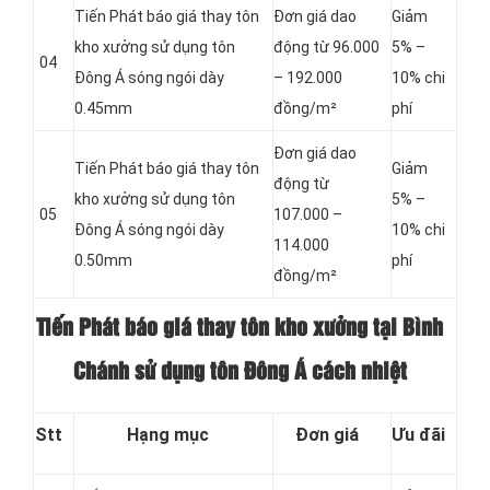
Tiến Phát báo giá thay tôn
Đơn giá dao
Giảm
kho xưởng sử dụng tôn
động từ 96.000
5% –
04
Đông Á sóng ngói dày
– 192.000
10% chi
0.45mm
đồng/m²
phí
Đơn giá dao
Tiến Phát báo giá thay tôn
Giảm
động từ
kho xưởng sử dụng tôn
5% –
05
107.000 –
Đông Á sóng ngói dày
10% chi
114.000
0.50mm
phí
đồng/m²
Tiến Phát báo giá thay tôn kho xưởng tại Bình
Chánh sử dụng tôn Đông Á cách nhiệt
Stt
Hạng mục
Đơn giá
Ưu đãi