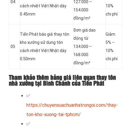
04
127.000 –
cách nhiệt Việt Nhật dày
10%
154.000
0.45mm
chi phí
đồng/m²
Đơn giá dao
Tiến Phát báo giá thay tôn
Giảm
động từ
kho xưởng sử dụng tôn
5% –
05
134.000 –
cách nhiệt Việt Nhật dày
10%
168.000
0.50mm
chi phí
đồng/m²
Tham khảo thêm bảng giá liên quan thay tôn
nhà xưởng tại Bình Chánh của Tiến Phát
✅
https://chuyensuachuanhatrongoi.com/thay-
ton-kho-xuong-tai-tphcm/
✅