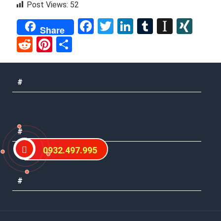
Post Views:
52
Facebook
Twitter
LinkedIn
Tumblr
Instap
XIN
Share
Reddit
Pinterest
Share
#
#
0932.497.995
#