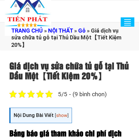
Tog
TRANG CHỦ
»
NỘI THẤT
»
Gỗ
»
Giá dịch vụ
navi
sửa chữa tủ gỗ tại Thủ Dầu Một【Tiết Kiệm
20%】
Giá dịch vụ sửa chữa tủ gỗ tại Thủ
Dầu Một【Tiết Kiệm 20%】
5/5 - (9 bình chọn)
Nội Dung Bài Viết
[
show
]
Bảng báo giá tham khảo chi phí dịch