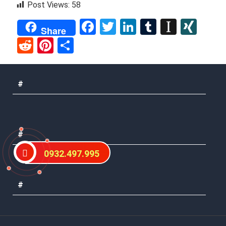
Post Views:
58
Facebook
Twitter
LinkedIn
Tumblr
Instap
XIN
Share
Reddit
Pinterest
Share
#
#
0932.497.995
#