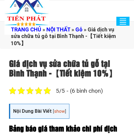
Tog
TRANG CHỦ
»
NỘI THẤT
»
Gỗ
»
Giá dịch vụ
navi
sửa chữa tủ gỗ tại Bình Thạnh -【Tiết kiệm
10%】
Giá dịch vụ sửa chữa tủ gỗ tại
Bình Thạnh -【Tiết kiệm 10%】
5/5 - (6 bình chọn)
Nội Dung Bài Viết
[
show
]
Bảng báo giá tham khảo chi phí dịch