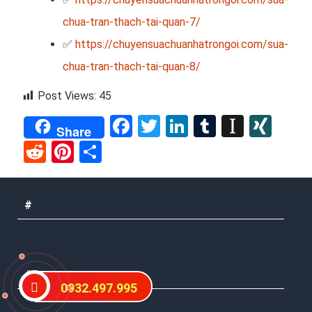
chua-tran-thach-tai-quan-7/
✅
https://chuyensuachuanhatrongoi.com/sua-
chua-tran-thach-tai-quan-8/
Post Views:
45
Facebook
Twitter
LinkedIn
Tumblr
Instap
XIN
Share
Reddit
Pinterest
Share
#
#
0932.497.995