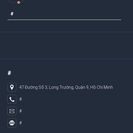
#
#
47 Đường Số 3, Long Trường, Quận 9, Hồ Chí Minh
#
#
#