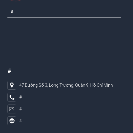
#
#
47 Đường Số 3, Long Trường, Quận 9, Hồ Chí Minh
#
#
#