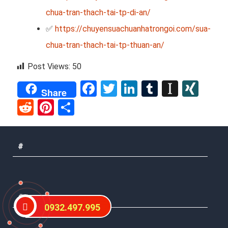
chua-tran-thach-tai-tp-di-an/
✅
https://chuyensuachuanhatrongoi.com/sua-
chua-tran-thach-tai-tp-thuan-an/
Post Views:
50
Facebook
Twitter
LinkedIn
Tumblr
Instap
XIN
Share
Reddit
Pinterest
Share
#
#
0932.497.995