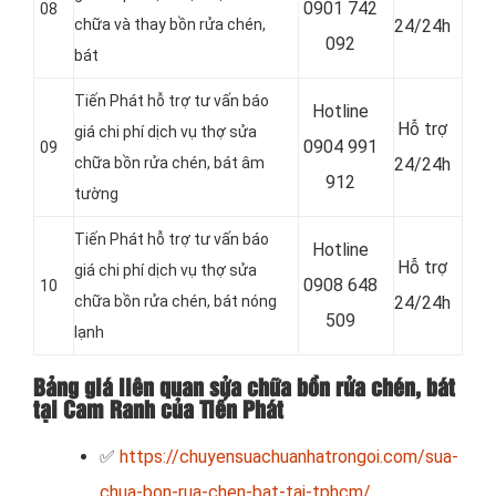
0
901 742
08
chữa và thay bồn rửa chén,
24/24h
092
bát
Tiến Phát hỗ trợ tư vấn báo
Hotline
Hỗ trợ
giá chi phí dịch vụ thợ sửa
0
904 991
09
chữa bồn rửa chén, bát âm
24/24h
912
tường
Tiến Phát hỗ trợ tư vấn báo
Hotline
Hỗ trợ
giá chi phí dịch vụ thợ sửa
0
908 648
10
chữa bồn rửa chén, bát nóng
24/24h
509
lạnh
Bảng giá liên quan sửa chữa bồn rửa chén, bát
tại Cam Ranh của Tiến Phát
✅
https://chuyensuachuanhatrongoi.com/sua-
chua-bon-rua-chen-bat-tai-tphcm/