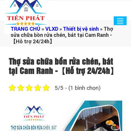
Tog
TRANG CHỦ
»
VLXD
»
Thiết bị vệ sinh
»
Thợ
navi
sửa chữa bồn rửa chén, bát tại Cam Ranh -
【Hỗ trợ 24/24h】
Thợ sửa chữa bồn rửa chén, bát
tại Cam Ranh -【Hỗ trợ 24/24h】
5/5 - (1 bình chọn)