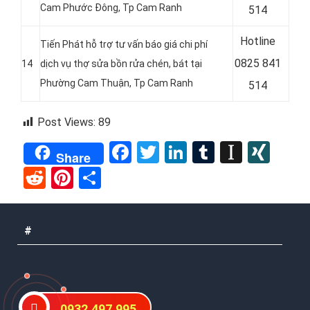
Cam Phước Đông, Tp Cam Ranh
514
Hotline
Tiến Phát hỗ trợ tư vấn báo giá chi phí
0825 841
14
dịch vụ thợ sửa bồn rửa chén, bát tại
Phường Cam Thuận, Tp Cam Ranh
514
Post Views:
89
Facebook
Twitter
LinkedIn
Tumblr
Instap
XIN
Share
Reddit
Pinterest
Share
#
#
0932.497.995