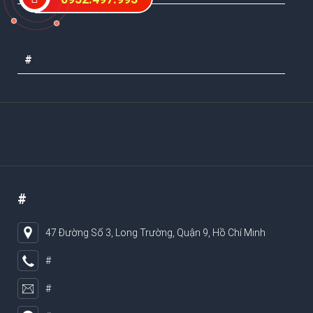
#
#
47 Đường Số 3, Long Trường, Quận 9, Hồ Chí Minh
#
#