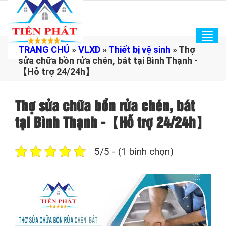
Tog
TRANG CHỦ
»
VLXD
»
Thiết bị vệ sinh
»
Thợ
navi
sửa chữa bồn rửa chén, bát tại Bình Thạnh -
【Hỗ trợ 24/24h】
Thợ sửa chữa bồn rửa chén, bát
tại Bình Thạnh -【Hỗ trợ 24/24h】
5/5 - (1 bình chọn)