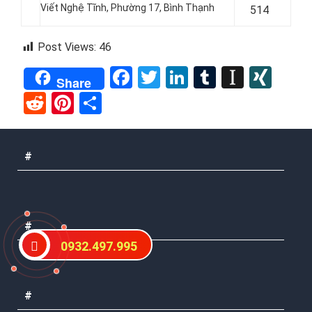
Viết Nghệ Tĩnh, Phường 17, Bình Thạnh
514
Post Views:
46
Facebook
Twitter
LinkedIn
Tumblr
Instap
XIN
Share
Reddit
Pinterest
Share
#
#
0932.497.995
#