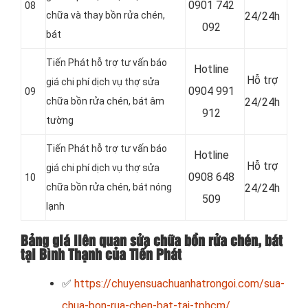
0
901 742
08
chữa và thay bồn rửa chén,
24/24h
092
bát
Tiến Phát hỗ trợ tư vấn báo
Hotline
Hỗ trợ
giá chi phí dịch vụ thợ sửa
0
904 991
09
chữa bồn rửa chén, bát âm
24/24h
912
tường
Tiến Phát hỗ trợ tư vấn báo
Hotline
Hỗ trợ
giá chi phí dịch vụ thợ sửa
0
908 648
10
chữa bồn rửa chén, bát nóng
24/24h
509
lạnh
Bảng giá liên quan sửa chữa bồn rửa chén, bát
tại Bình Thạnh của Tiến Phát
✅
https://chuyensuachuanhatrongoi.com/sua-
chua-bon-rua-chen-bat-tai-tphcm/