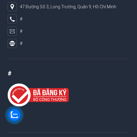
47 Đường Số 3, Long Trường, Quận 9, Hồ Chí Minh
#
#
#
#