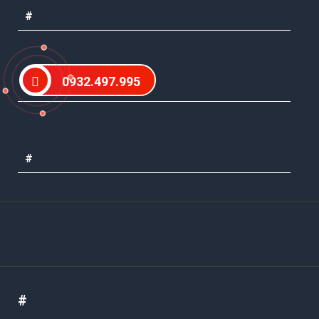
#
0932.497.995
#
#
#