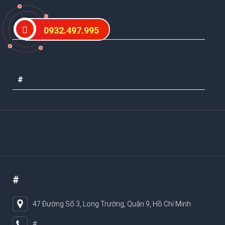
#
0932.497.995
#
#
47 Đường Số 3, Long Trường, Quận 9, Hồ Chí Minh
#