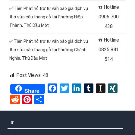
☎️
Hotline
✅ Tiến Phát hỗ trợ tư vấn báo giá dịch vụ
0906 700
thợ sửa cầu thang gỗ tại Phường Hiệp
Thành
, Thủ Dầu Một
438
☎️
Hotline
✅ Tiến Phát hỗ trợ tư vấn báo giá dịch vụ
0825 841
thợ sửa cầu thang gỗ tại Phường Chánh
Nghĩa
, Thủ Dầu Một
514
Post Views:
48
Facebook
Twitter
LinkedIn
Tumblr
Instap
XIN
Share
Reddit
Pinterest
Share
#