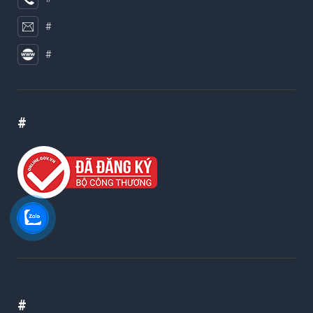
#
#
#
#