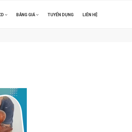
XD
BẢNG GIÁ
TUYỂN DỤNG
LIÊN HỆ