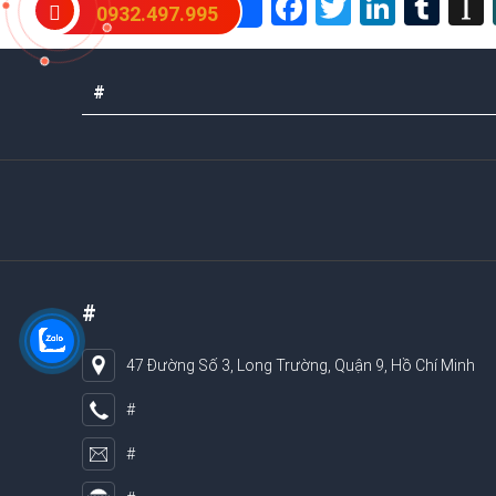
Facebook
Twitter
Linked
Tum
0932.497.995
Share
#
#
47 Đường Số 3, Long Trường, Quận 9, Hồ Chí Minh
#
#