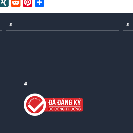
In
blr
Instapaper
XING
Reddit
Pinterest
Share
#
#
#