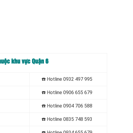
thuộc khu vực Quận 6
☎️
Hotline 0932 497 995
☎️
Hotline 0906 655 679
☎️
Hotline
0904 706 588
☎️
Hotline
0835 748 593
☎️
Hotline
0934 655 679