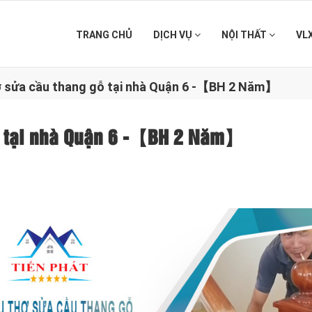
TRANG CHỦ
DỊCH VỤ
NỘI THẤT
VL
ợ sửa cầu thang gỗ tại nhà Quận 6 -【BH 2 Năm】
gỗ tại nhà Quận 6 -【BH 2 Năm】