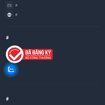
#
#
#
#