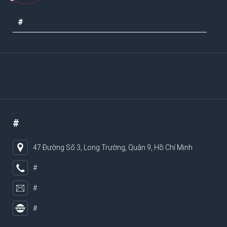
#
#
47 Đường Số 3, Long Trường, Quận 9, Hồ Chí Minh
#
#
#