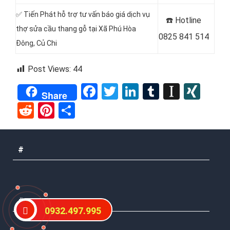
✅ Tiến Phát hỗ trợ tư vấn báo giá dịch vụ
☎️ Hotline
thợ sửa cầu thang gỗ tại Xã Phú Hòa
0825 841 514
Đông
, Củ Chi
Post Views:
44
Facebook
Twitter
LinkedIn
Tumblr
Instap
XIN
Share
Reddit
Pinterest
Share
#
#
0932.497.995