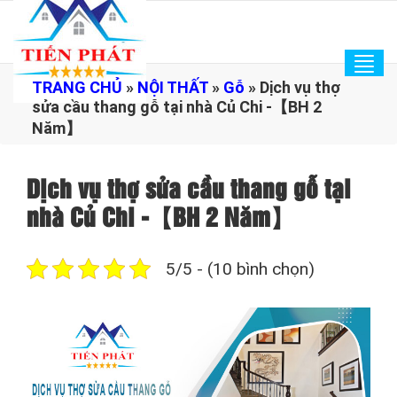
Tog
TRANG CHỦ
»
NỘI THẤT
»
Gỗ
»
Dịch vụ thợ
navi
sửa cầu thang gỗ tại nhà Củ Chi -【BH 2
Năm】
Dịch vụ thợ sửa cầu thang gỗ tại
nhà Củ Chi -【BH 2 Năm】
5/5 - (10 bình chọn)