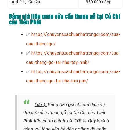
tại nhà tại Củ Chi
950.000 đồng
Bảng giá liên quan sửa cầu thang gỗ tại Củ Chi
của Tiến Phát
✅
https://chuyensuachuanhatrongoi.com/sua-
cau-thang-go/
✅
https://chuyensuachuanhatrongoi.com/sua-
cau-thang-go-tai-nha-tay-ninh/
✅
https://chuyensuachuanhatrongoi.com/sua-
cau-thang-go-tai-nha-long-an/
Lưu ý:
Bảng báo giá chi phí dịch vụ
thợ sửa cầu thang gỗ tại Củ Chi của
Tiến
Phát
trên chưa chính xác 100%. Quý khách
hàng vui lòng liên hệ đến hotline để nhận