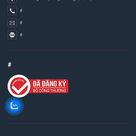
#
#
#
#