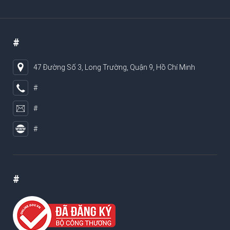
#
47 Đường Số 3, Long Trường, Quận 9, Hồ Chí Minh
#
#
#
#