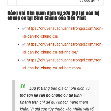
65.000 ₫/m²
Bảng giá liên quan dịch vụ sơn thợ lại căn hộ
chung cư tại Bình Chánh của Tiến Phát
✅
https://chuyensuachuanhatrongoi.com/son-
lai-can-ho-chung-cu/
✅
https://chuyensuachuanhatrongoi.com/son-
lai-can-ho-chung-cu-tai-nha-be/
✅
https://chuyensuachuanhatrongoi.com/son-
lai-can-ho-chung-cu-tai-hoc-mon/
Lưu ý:
Bảng báo giá chi phí dịch vụ
thợ
sơn lại căn hộ chung cư tại Bình
Chánh
trên chỉ để quý khách hàng tham
khảo. Vì giá còn tùy thuộc vào nhiều yếu tố