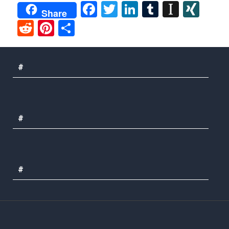
Facebook
Twitter
LinkedIn
Tumblr
Instap
XIN
Share
Reddit
Pinterest
Share
#
#
#